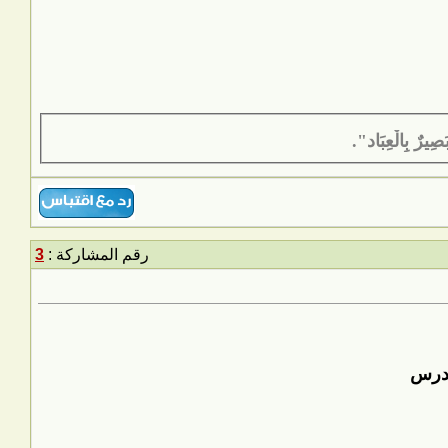
َصِيرٌ بِالْعِبَاد".
رقم المشاركة :
3
لدرس