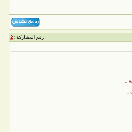
رقم المشاركة :
2
 ..
..