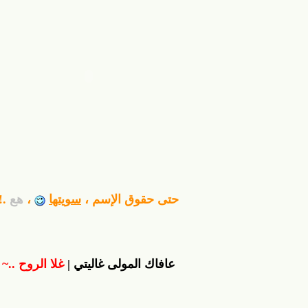
حتى حقوق الإسم ،
سويتها
،
هع
.!
عافاك المولى غاليتي |
غلا الروح ..~