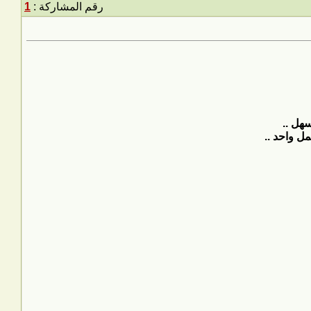
رقم المشاركة :
1
سهل ..
 واحد ..