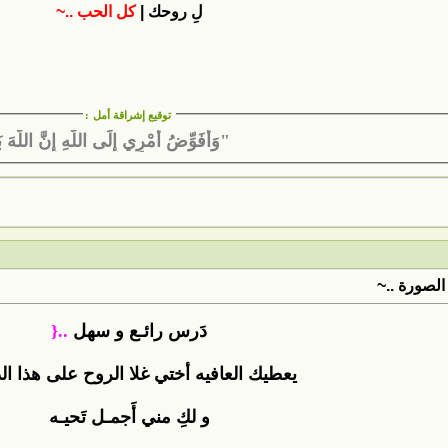
لِ روحك |
كل الحب ..~
توقيع إشراقة أمل
:
"وَأُفَوِّضُ أَمْرِي إِلَى اللَّهِ إِنَّ اللَّهَ ب
الصورة ..~
دَرس رائـع و سهل
..{
يعطيك العافيه أختي غلا الروح على هذا ا
و لكِ مني أَجمـل تَحيـه