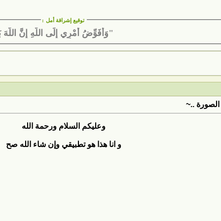
توقيع إشراقة أمل
:
"وَأُفَوِّضُ أَمْرِي إِلَى اللَّهِ إِنَّ اللَّهَ ب
الصورة ..~
وعليكم السلام ورحمة الله
و انا هذا هو تطبيقي وإن شاء الله صح