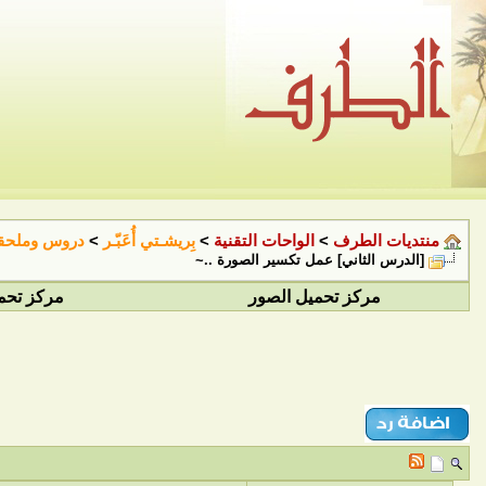
منتديات الطرف
>
الواحات التقنية
>
بِريشـتي أُعَبّـر
>
دروس وملحقا
[الدرس الثاني] عمل تكسير الصورة ..~
مركز تحميل الصور
مركز تحم