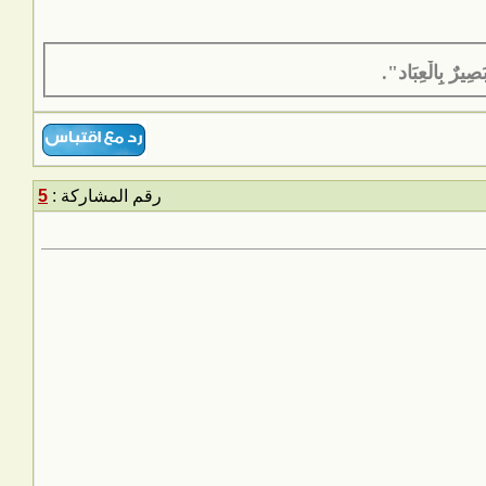
َصِيرٌ بِالْعِبَاد".
رقم المشاركة :
5