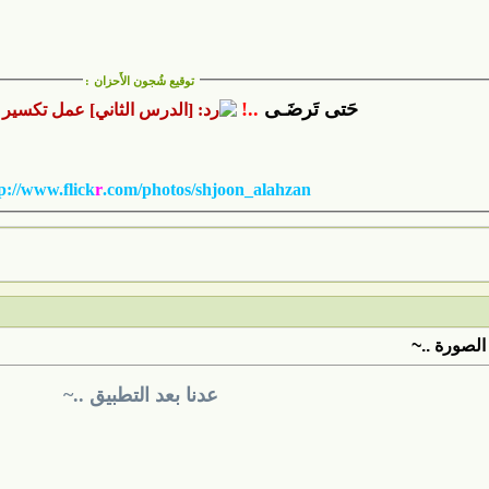
توقيع شُجون الأَحزان
:
حَتى تَرضَـى
..!
p://www.flick
r
.com/photos/shjoon_alahzan/
الصورة ..~
عدنا بعد التطبيق ..~