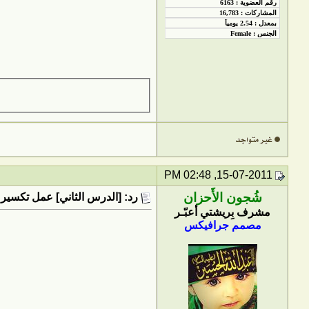
15-07-2011, 02:48 PM
شُجون الأَحزان
رد: [الدرس الثاني] عمل تكسير 
مشرف بِريشتي أعبّـر
مصمم جرافيكس