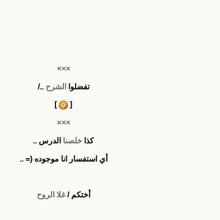
×××
تفضلوا
الشرح
../
]
[
×××
كذا
خلصنا
الدرس ..
أي استفسار انا موجوده (= ..
أختكم /
غلا الروح