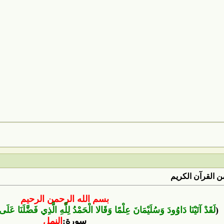
 القرآن الكريم
بسم الله الرحمن الرحيم
(
لَقَدْ آتَيْنَا دَاوُودَ وَسُلَيْمَانَ عِلْمًا وَقَالا الْحَمْدُ لِلَّهِ الَّذِي فَضَّلَنَا عَلَ
سور
ة:
النمل