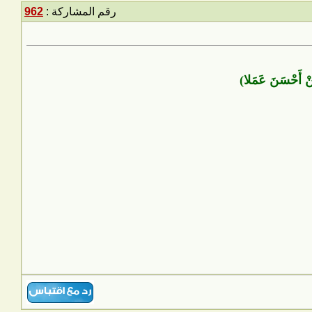
رقم المشاركة :
962
مَنْ أَحْسَنَ عَمَلا)