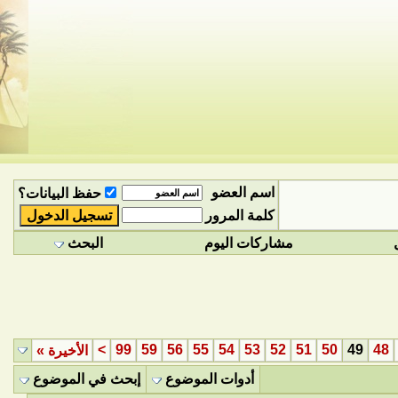
اسم العضو
حفظ البيانات؟
كلمة المرور
مشاركات اليوم
البحث
>
99
59
56
55
54
53
52
51
50
49
48
الأخيرة
»
أدوات الموضوع
إبحث في الموضوع