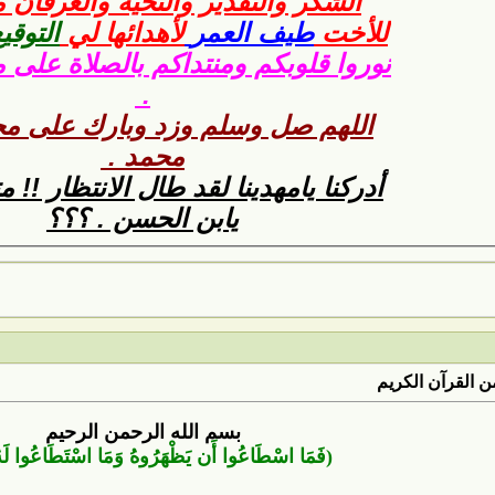
الشكر والتقدير والتحية والعرفان
للأخت
طيف العمر
لأهدائها لي
التوقي
نوروا قلوبكم ومنتداكم بالصلاة على 
.
اللهم صل وسلم وزد وبارك على مح
محمد .
أدركنا يامهدينا لقد طال الانتظار !! 
يابن الحسن . ؟؟؟
 القرآن الكريم
بسم الله الرحمن الرحيم
(فَمَا اسْطَاعُوا أَن يَظْهَرُوهُ وَمَا اسْتَطَاعُوا لَهُ 