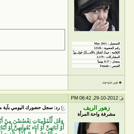
29-10-2012, 06:42 PM
زهور الريف
رد: سجل حضورك اليومي بآية من
مشرفة واحة المرأة
وَقُل لِّلْمُؤْمِنَاتِ يَغْضُضْنَ مِنْ أَبْصَار
أَوْ آبَائِهِنَّ أَوْ آبَاء بُعُولَتِهِنَّ أَوْ أَبْ