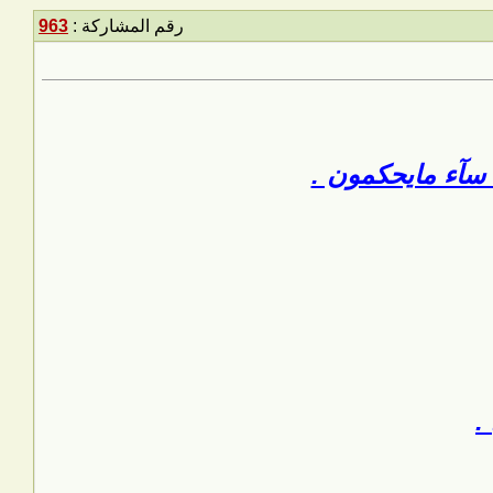
رقم المشاركة :
963
سآء مايحكمون .
.