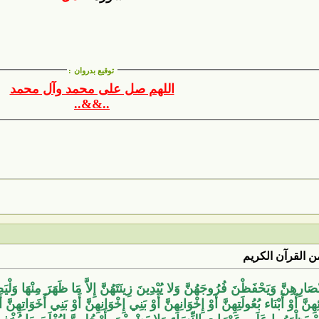
توقيع بدروان
:
اللهم صل على محمد وآل محمد
..&&..
 القرآن الكريم
ِهِنَّ وَيَحْفَظْنَ فُرُوجَهُنَّ وَلا يُبْدِينَ زِينَتَهُنَّ إِلاَّ مَا ظَهَرَ مِنْهَا وَلْيَضْرِب
نَائِهِنَّ أَوْ أَبْنَاء بُعُولَتِهِنَّ أَوْ إِخْوَانِهِنَّ أَوْ بَنِي إِخْوَانِهِنَّ أَوْ بَنِي أَخَوَاتِهِن