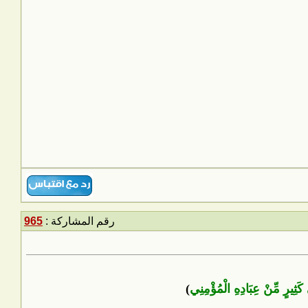
رقم المشاركة :
965
ى كَثِيرٍ مِّنْ عِبَادِهِ الْمُؤْمِنِي
)