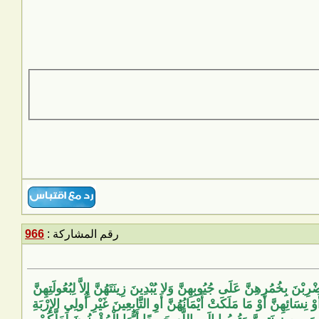
رقم المشاركة :
966
ْنَ بِخُمُرِهِنَّ عَلَى جُيُوبِهِنَّ وَلا يُبْدِينَ زِينَتَهُنَّ إِلاَّ لِبُعُولَتِهِنَّ
َّ أَوْ نِسَائِهِنَّ أَوْ مَا مَلَكَتْ أَيْمَانُهُنَّ أَوِ التَّابِعِينَ غَيْرِ أُولِي الإِرْبَةِ