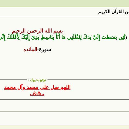
 القرآن الكريم
بسم الله الرحمن الرحيم
(
لَئِن بَسَطتَ إِلَيَّ يَدَكَ لِتَقْتُلَنِي مَا أَنَاْ بِبَاسِطٍ يَدِيَ إِلَيْكَ لِأَقْتُلَكَ إِن
سورة:
المائده
توقيع بدروان
:
اللهم صل على محمد وآل محمد
..&&..