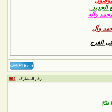
 موصول
ع الجديد
.
محمد وآله
مد وآل
متى الفرج
رقم المشاركة :
964
نَقْبًا)