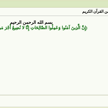
 القرآن الكريم
بسم الله الرحمن الرحيم
(إِنَّ الَّذِينَ آمَنُوا وَعَمِلُوا الصَّالِحَاتِ إِنَّا لا نُضِيعُ أَجْرَ 