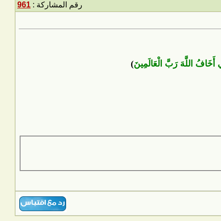
رقم المشاركة :
961
ِّي أَخَافُ اللَّهَ رَبَّ الْعَالَمِينَ
)