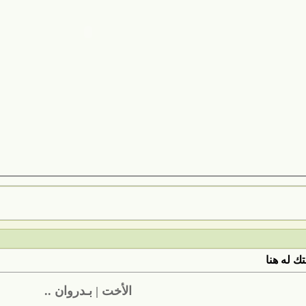
ك له هنا
الأخت | بـدروان ..