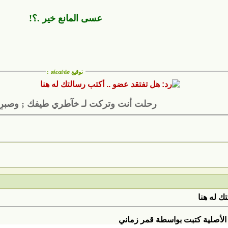
عسى المانع خير .؟!
توقيع яίcαŕdσ
:
رحلت أنت وتركت لـ خآطري طيفك ; وصبرٍ 
ك له هنا
الأصلية كتبت بواسطة قمر زماني