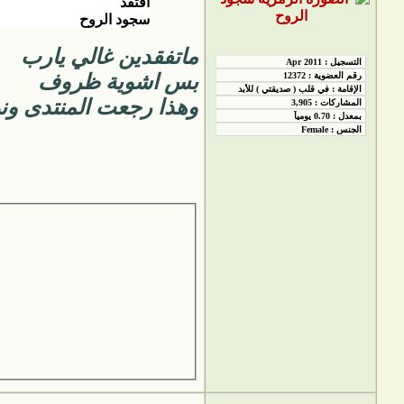
افتقد
سجود الروح
ماتفقدين غالي يارب
بس اشوية ظروف
وهذا رجعت المنتدى ونو