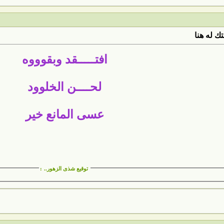
ك له هنا
افتـــــقد وبقوووه
لحــــن الخلوود
عسى المانع خير
توقيع شذى الزهور..
: