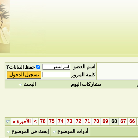
اسم العضو
حفظ البيانات؟
كلمة المرور
مشاركات اليوم
البحث
>
78
75
74
73
72
71
70
69
68
67
66
الأخيرة
»
أدوات الموضوع
إبحث في الموضوع