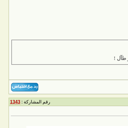
طآل !
رقم المشاركة :
1343