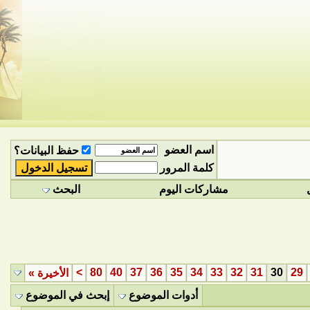
اسم العضو
حفظ البيانات؟
كلمة المرور
مشاركات اليوم
البحث
>
80
40
37
36
35
34
33
32
31
30
29
الأخيرة
»
أدوات الموضوع
إبحث في الموضوع