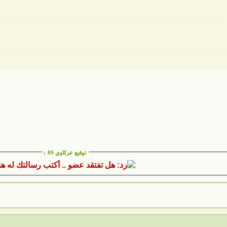
توقيع عركاوي 89
: