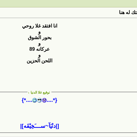
ك له هنا
انا افتقد غلا روحي
و
بحور الشوق
و
عركانه 89
و
اللحن الحزين
توقيع غلا الدنيا
:
....*}
{*....
[|دنْيَآ~ســــَخِيْفَه]|