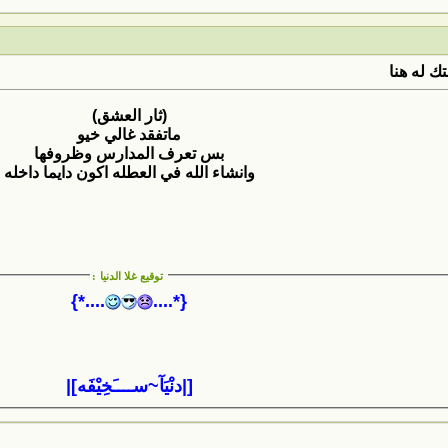
ك له هنا
(ثار العشق)
ماتفقد غالي خيو
بس تعرف المدارس وظروفها
وانشاء الله في العطله اكون دايما داخله
توقيع غلا الدنيا
:
....*}
{*....
[|دنْيَآ~ســــَخِيْفَه]|