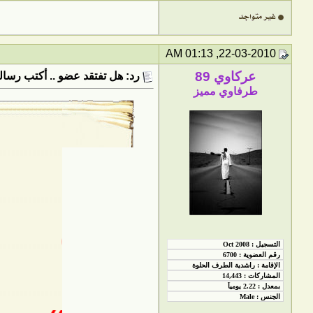
22-03-2010, 01:13 AM
عركاوي 89
رد: هل تفتقد عضو .. أكتب رسالت
طرفاوي مميز
(( همووسه ))