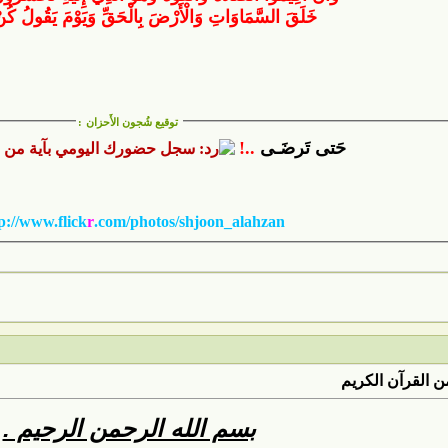
خَلَقَ السَّمَاوَاتِ وَالْأَرْضَ بِالْحَقِّ وَيَوْمَ يَقُولُ كُن
توقيع شُجون الأَحزان
:
حَتى تَرضَـى
..!
p://www.flick
r
.com/photos/shjoon_alahzan/
 القرآن الكريم
بسم الله الرحمن الرحيم .