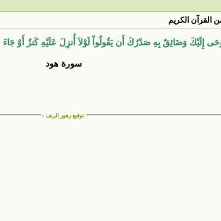
 القرآن الكريم
حَى إِلَيْكَ وَضَائِقٌ بِهِ صَدْرُكَ أَن يَقُولُواْ لَوْلاَ أُنزِلَ عَلَيْهِ كَنزٌ أَوْ جَاءَ 
سورة هود
توقيع زهور الريف
: