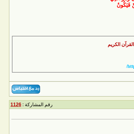
ْ فَيَكُونُ
htt
رقم المشاركة :
1126