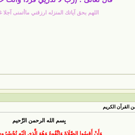
اللهم بحق آياتك المنزله ارزقني ماأتمنى آجلا 
 القرآن الكريم
بِسم الله الرحمن الرَّحيم
وَأَنْ أَقِيمُوا الصَّلَاةَ وَاتَّقُوهُ وَهُوَ الَّذِي إِلَيْهِ تُحْشَرُو