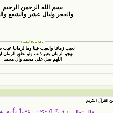
بسم الله الرحمن الرحيم
والفجر وليال عشر والشفع وال
توقيع مروج الذهب
:
نعيب زماننا والعيب فينا وما لزماننا عيب سوانا
نهجو الزمان بغير ذنب ولو نطق الزمان لهجانا
اللهم صل على محمد وآل محمد
 القرآن الكريم
قال تعالى : (رَبِّ لَا تَذَرْنِي فَرْداً وَأَنتَ خَيْ