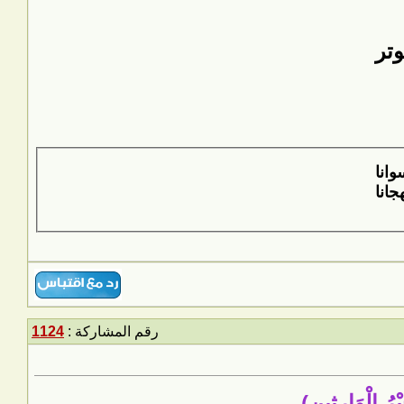
وتر
رقم المشاركة :
1124
رُ الْوَارِثِين)