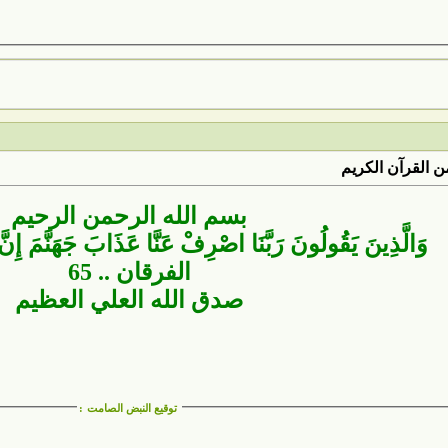
 القرآن الكريم
بسم الله الرحمن الرحيم
وَالَّذِينَ يَقُولُونَ رَبَّنَا اصْرِفْ عَنَّا عَذَابَ جَهَنَّمَ إِنّ
الفرقان .. 65
صدق الله العلي العظيم
توقيع النبض الصامت
: