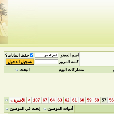
اسم العضو
حفظ البيانات؟
كلمة المرور
مشاركات اليوم
البحث
>
107
67
64
63
62
61
60
59
58
57
56
الأخيرة
»
أدوات الموضوع
إبحث في الموضوع