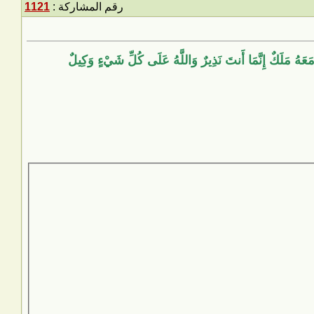
رقم المشاركة :
1121
مَعَهُ مَلَكٌ إِنَّمَا أَنتَ نَذِيرٌ وَاللَّهُ عَلَى كُلِّ شَيْءٍ وَكِيلٌ