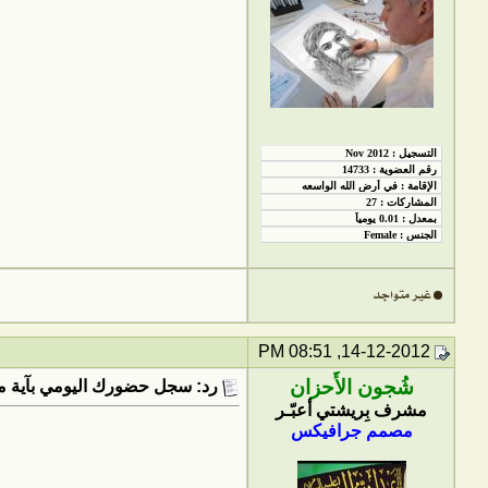
14-12-2012, 08:51 PM
شُجون الأَحزان
رد: سجل حضورك اليومي بآية من
مشرف بِريشتي أعبّـر
مصمم جرافيكس