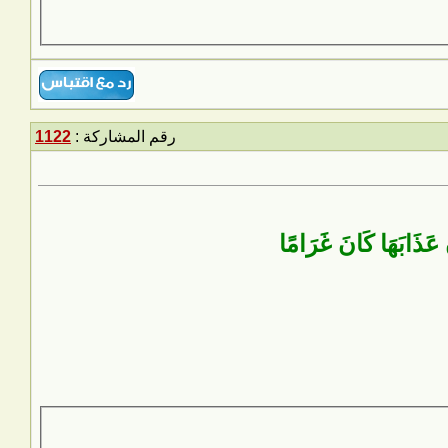
رقم المشاركة :
1122
َ عَذَابَهَا كَانَ غَرَامًا