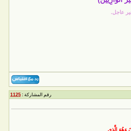
غير عاجل.
رقم المشاركة :
1125
نَ وَهُوَ الَّذِي