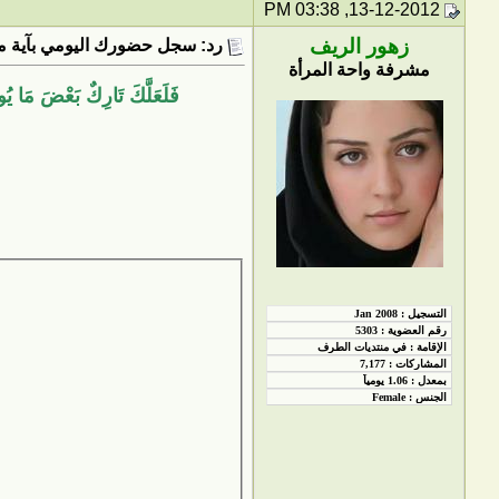
13-12-2012, 03:38 PM
زهور الريف
رد: سجل حضورك اليومي بآية من
مشرفة واحة المرأة
فَلَعَلَّكَ تَارِكٌ بَعْضَ مَا يُو