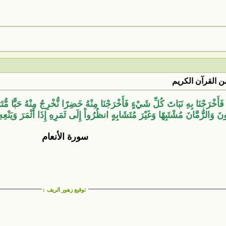
 القرآن الكريم
أَخْرَجْنَا بِهِ نَبَاتَ كُلِّ شَيْءٍ فَأَخْرَجْنَا مِنْهُ خَضِرًا نُّخْرِجُ مِنْهُ حَبًّا مُّتَ
ُونَ وَالرُّمَّانَ مُشْتَبِهًا وَغَيْرَ مُتَشَابِهٍ انظُرُواْ إِلَى ثَمَرِهِ إِذَا أَثْمَرَ وَيَنْعِ
سورة الأنعام
توقيع زهور الريف
: