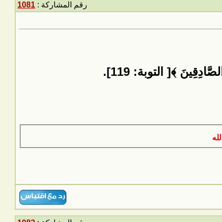
رقم المشاركة :
1081
لصَّادِقِينَ ﴾[ التوبة: 119].
الله