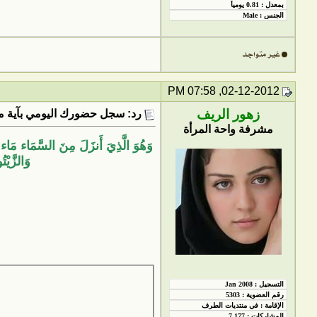
02-12-2012, 07:58 PM
زهور الريف
رد: سجل حضورك اليومي بآية من
مشرفة واحة المرأة
وَهُوَ الَّذِيَ أَنزَلَ مِنَ السَّمَاء مَاء فَ
وَالزَّيْت