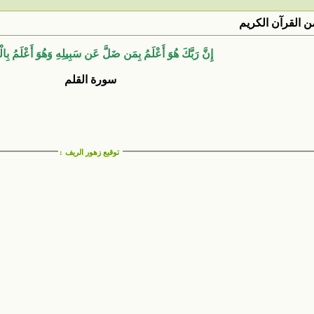
 القرآن الكريم
إِنَّ رَبَّكَ هُوَ أَعْلَمُ بِمَن ضَلَّ عَن سَبِيلِهِ وَهُوَ أَعْلَمُ بِالْ
سورة القلم
توقيع زهور الريف
: