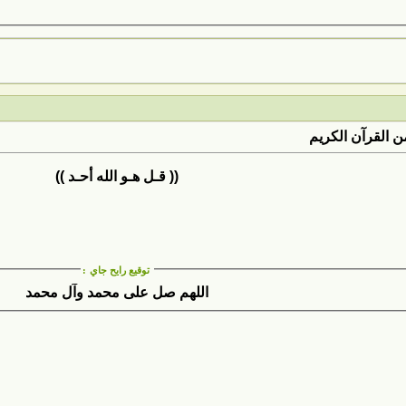
 القرآن الكريم
(( قـل هـو الله أحـد ))
توقيع رايح جاي
:
اللهم صل على محمد وآل محمد