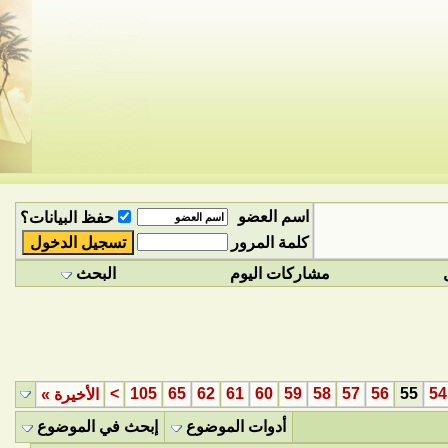
اسم العضو
حفظ البيانات؟
كلمة المرور
مشاركات اليوم
البحث
>
105
65
62
61
60
59
58
57
56
55
54
الأخيرة
»
أدوات الموضوع
إبحث في الموضوع