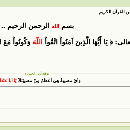
 القرآن الكريم
بسم
الرحمن الرحيم ..
الله
ى: ﴿ يَا أَيُّهَا الَّذِينَ آمَنُواْ اتَّقُواْ
اللّهَ
وَكُونُواْ مَعَ ا
توقيع أوتار الحنين
:
وَأيُ مصيبةٌ هِيَ أعظمُ مِنْ مصيبَتكَ
يَا أبا عبْد