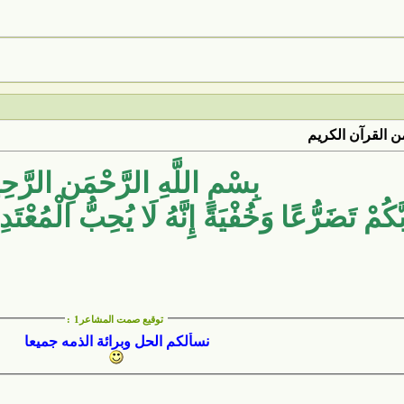
 القرآن الكريم
بِسْمِ اللَّهِ الرَّحْمَنِ الرَّحِ
َكُمْ تَضَرُّعًا وَخُفْيَةً إِنَّهُ لَا يُحِبُّ الْمُعْتَ
توقيع صمت المشاعر1
:
نسألكم الحل وبرائة الذمه جميعا