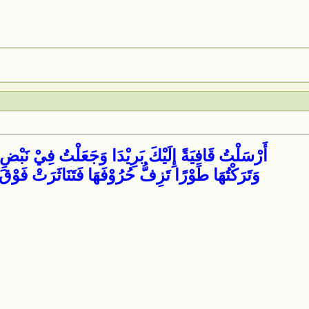
أَرْسَلْتُ قَافِيَةً إِلَيْكَ بَرِيْدَا وَجَعَلْتُ فِيْ نَبْضِ 
وَتَرَكْتُهَا طَوْرًا تَزِفُّ حُرُوْفَهَا فَتَنَاثَرَتْ فَوْقَ 