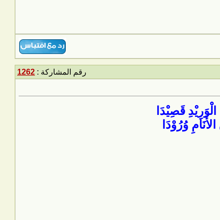
رقم المشاركة :
1262
الْوَرِيْدِ قَصِيْدَا
الأَنَامِ وُرُوْدَا