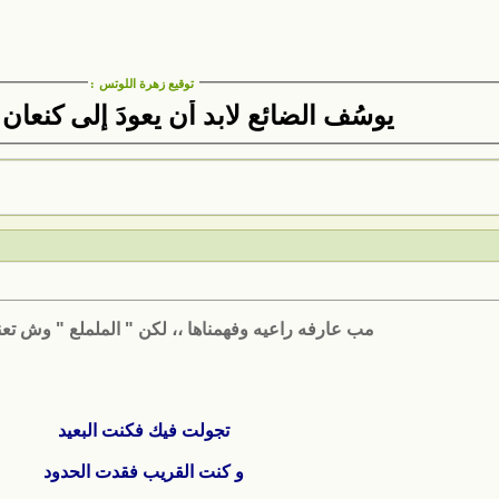
توقيع زهرة اللوتس
:
يوسُف الضائع لابد أن يعودَ إلى كنعان
مب عارفه راعيه وفهمناها ،، لكن " الململع " وش تع
تجولت فيك فكنت البعيد
و كنت القريب فقدت الحدود