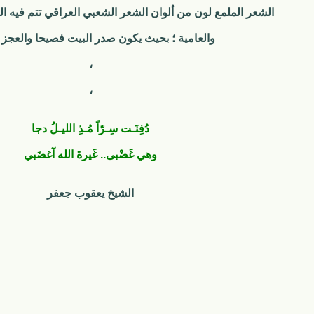
الشعر الملمع لون من ألوان الشعر الشعبي العراقي تتم فيه ا
والعامية ؛ بحيث يكون صدر البيت فصيحا والعجز ع
،
،
دُفِنَـت سِـرّاً مُـذِ الليـلُ دجا
وهي غَضْبى.. غَيرةَ الله آغضَبي
الشيخ يعقوب جعفر