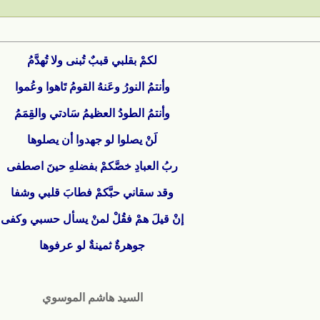
لكمْ بقلبي قببٌ تُبنى ولا تُهدَّمُ
وأنتمُ النورُ وعَنهُ القومُ تَاهوا وعُموا
وأنتمُ الطودُ العظيمُ سَادتي والقِمَمُ
لَنْ يصلوا لو جهدوا أن يصلوها
ربُ العبادِ خصَّكمْ بفضلهِ حينَ اصطفى
وقد سقاني حبَّكمْ فطابَ قلبي وشفا
إنْ قيلَ همْ فقُلْ لمنْ يسأل حسبي وكفى
جوهرةٌ ثمينةٌ لو عرفوها
السيد هاشم الموسوي