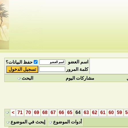
اسم العضو
حفظ البيانات؟
كلمة المرور
مشاركات اليوم
البحث
>
71
70
69
68
67
66
65
64
63
62
61
60
59
5
أدوات الموضوع
إبحث في الموضوع