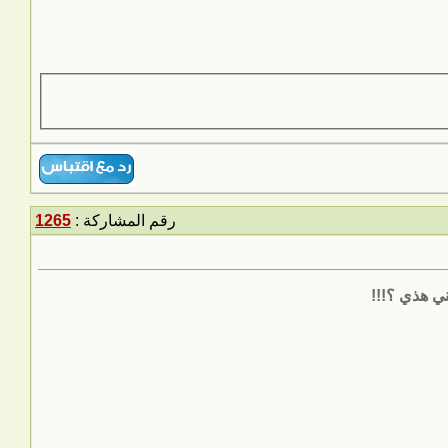
رقم المشاركة :
1265
ني هذي ؟!!!