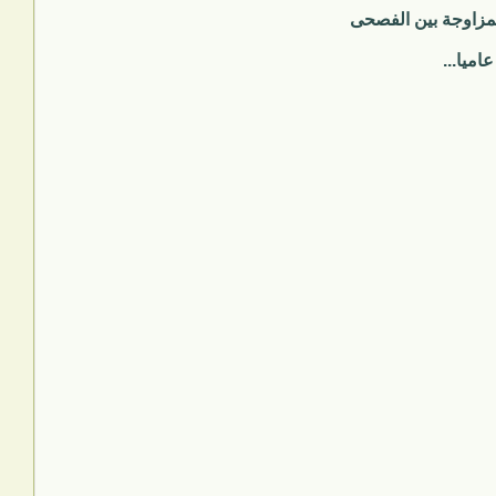
لمزاوجة بين الفصحى
اميا...