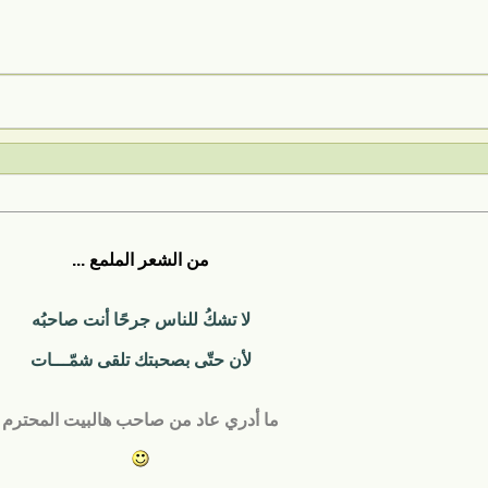
من الشعر الملمع ...
لا تشكُ للناس جرحًا أنت صاحبُه
لأن حتّى بصحبتك تلقى شمّـــات
ما أدري عاد من صاحب هالبيت المحترم