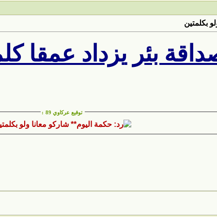
لو بكلمتين
داقة بئر يزداد عمقا كل
توقيع عركاوي 89
: