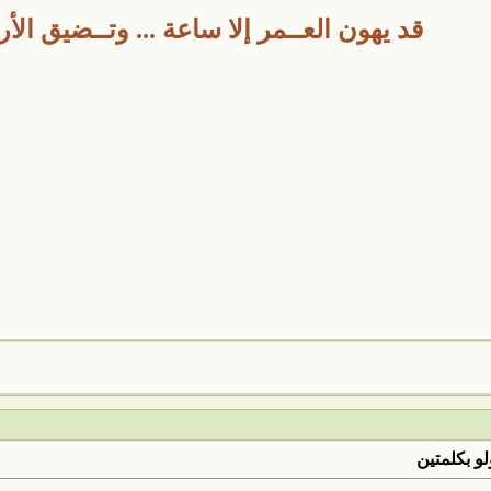
قد يهون العــمر إلا ساعة ... وتــضيق الأ
لو بكلمتين