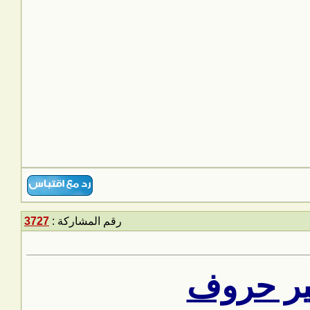
رقم المشاركة :
3727
غير حروف