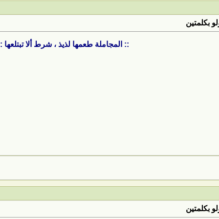
لو بكلمتين
:: المجاملة طعمها لذيذ ، شرط ألا تبتلعها ::
لو بكلمتين