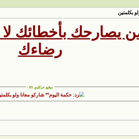
لو بكلمتين
 يصارحك بأخطائك لا 
رضاءك
توقيع عركاوي 89
: