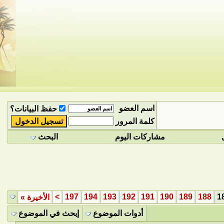
اسم العضو
حفظ البيانات؟
كلمة المرور
مشاركات اليوم
البحث
>
197
194
193
192
191
190
189
188
1
الأخيرة
»
أدوات الموضوع
إبحث في الموضوع