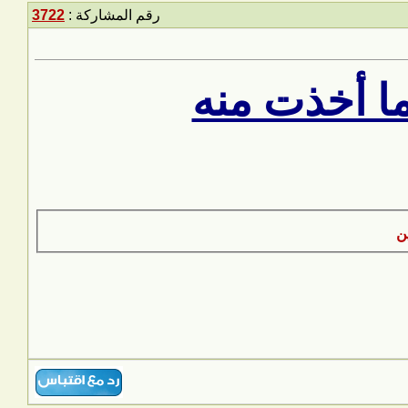
رقم المشاركة :
3722
ما أخذت منه