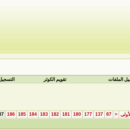
يل الملفات
تقويم الكوثر
التسجيل
87
186
185
184
183
182
181
180
177
137
87
<
أولى