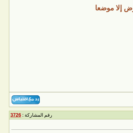
رض إلا موضعا
رقم المشاركة :
3726