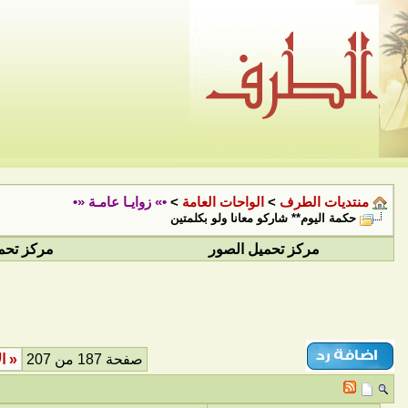
منتديات الطرف
>
الواحات العامة
>
•» زوايـا عامـة «•
حكمة اليوم** شاركو معانا ولو بكلمتين
مركز تحميل الصور
مركز تحم
صفحة 187 من 207
«
ال