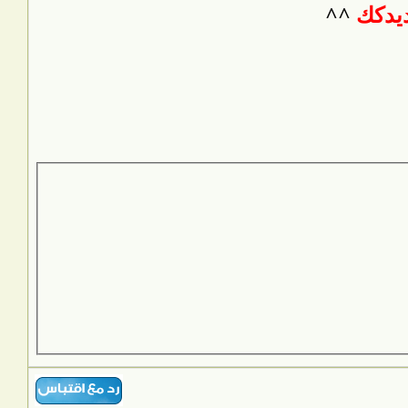
ديدكك
^^