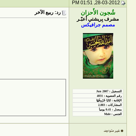
28-03-2012, 01:51 PM
شُجون الأَحزان
رد: ربيع الآخر
مشرف بِريشتي أعبّـر
مصمم جرافيكس