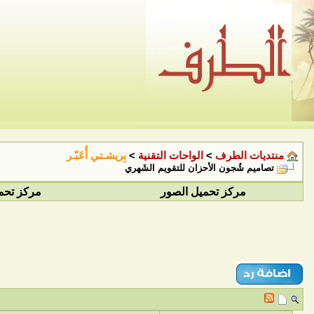
منتديات الطرف
>
الواحات التقنية
>
بِريشـتي أُعَبّـر
تصاميم شُجون الأحزان للتقويم الشَهري
مركز تحميل الصور
مركز تحم