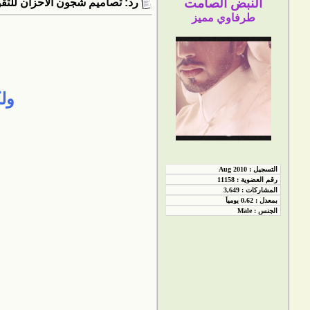
النبض الصامت
رد: تصاميم شُجون الأحزان للتق
طرفاوي مميز
ول