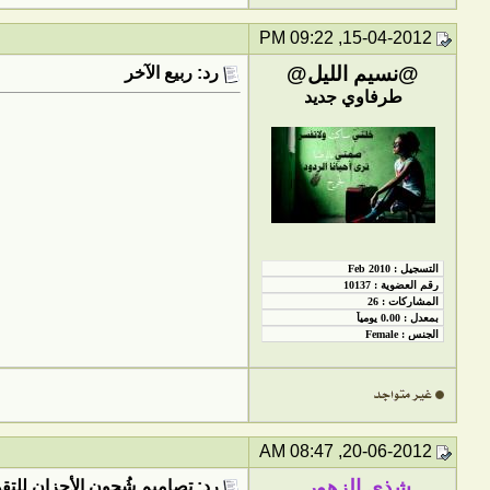
15-04-2012, 09:22 PM
@نسيم الليل@
رد: ربيع الآخر
طرفاوي جديد
20-06-2012, 08:47 AM
شذى الزهور..
رد: تصاميم شُجون الأحزان للتق