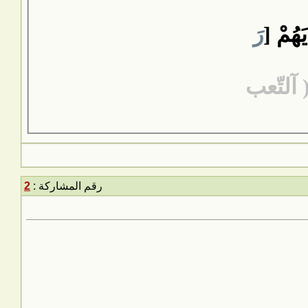
يَهُمْ [
رَ
رقم المشاركة :
2