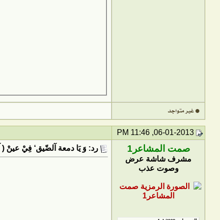
06-01-2013, 11:46 PM
صمت المشاعر1
رد: وَ يَا دمعة آلضّيق‘ فِيْ عينْ ( آ
مشرف شاشة عرض
وصوت عذب