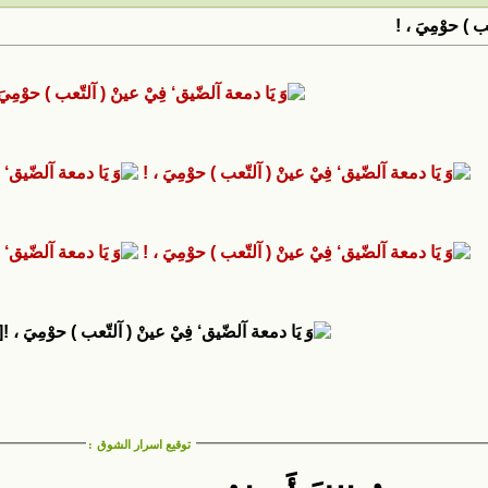
ب ) حوْمِيَ ، !
L]
توقيع اسرار الشوق
: