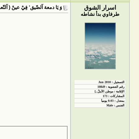
اسرار الشوق
وَ يَا دمعة آلضّيق‘ فِيْ عينْ ( آلتّع
طرفاوي بدأ نشاطه