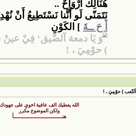
هُنَالِكَ أَرْوَاحٌ ..
نَتَمَنّى لَو أَنَّنا نَسْتَطِيعُ أَنْ نُهْدِ
اْ حَ ــةَ
] الكَوْنِ
لتّعب ) حوْمِيَ ، !
الله يعطيك الف عافية اخوي على جهودك
ولكن الموضوع مكرر
هنــــــــــــــــــــــــــــــــأ