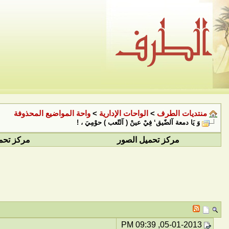
منتديات الطرف
>
الواحات الإدارية
>
واحة المواضيع المحذوفة
وَ يَا دمعة آلضّيق‘ فِيْ عينْ ( آلتّعب ) حوْمِيَ ، !
مركز تحميل الصور
مركز تحم
05-01-2013, 09:39 PM