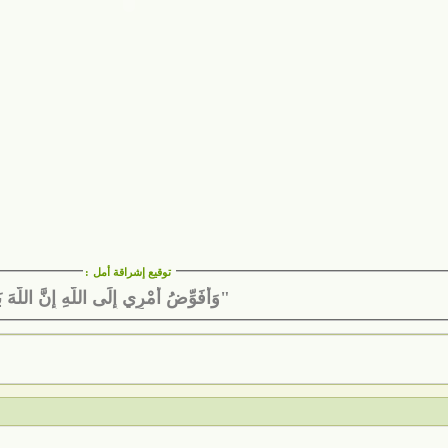
توقيع إشراقة أمل
:
"وَأُفَوِّضُ أَمْرِي إِلَى اللَّهِ إِنَّ اللَّهَ ب