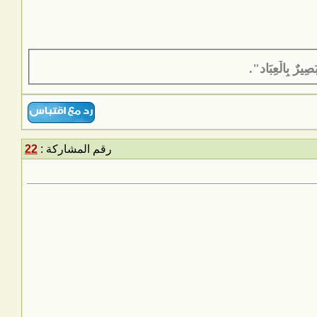
َصِيرٌ بِالْعِبَاد".
رقم المشاركة :
22