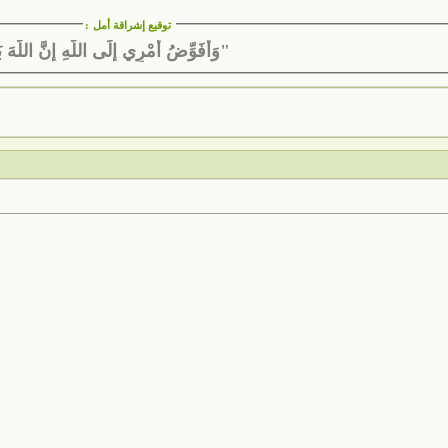
توقيع إشراقة أمل
:
"وَأُفَوِّضُ أَمْرِي إِلَى اللَّهِ إِنَّ اللَّهَ ب