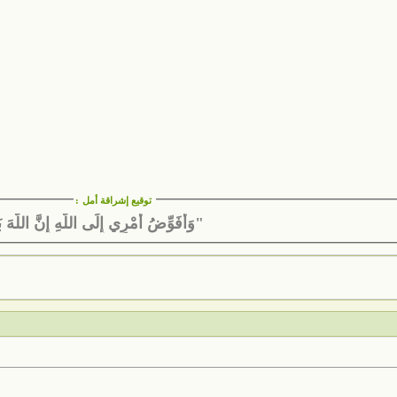
توقيع إشراقة أمل
:
"وَأُفَوِّضُ أَمْرِي إِلَى اللَّهِ إِنَّ اللَّهَ ب