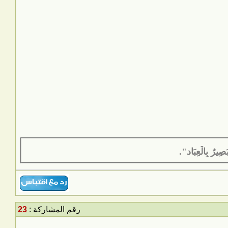
َصِيرٌ بِالْعِبَاد".
رقم المشاركة :
23