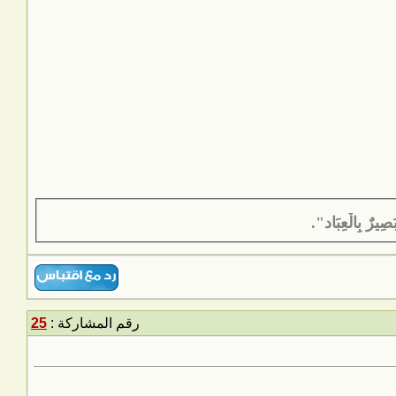
َصِيرٌ بِالْعِبَاد".
رقم المشاركة :
25