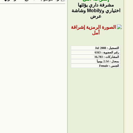
مشرفة داري يؤثثها
اختياري وMobily وشاشة
عرض