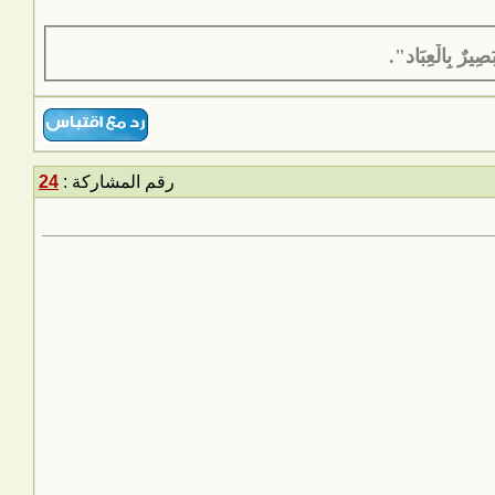
َصِيرٌ بِالْعِبَاد".
رقم المشاركة :
24