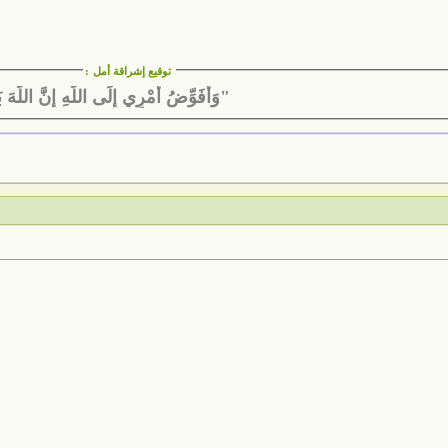
توقيع إشراقة أمل
:
"وَأُفَوِّضُ أَمْرِي إِلَى اللَّهِ إِنَّ اللَّهَ ب