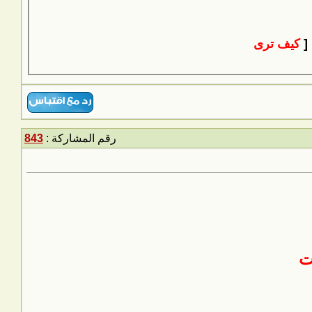
 [
كيف ترى
رقم المشاركة :
843
ت