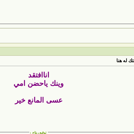
ك له هنا
اناافتقد
وينك ياحضن امي
عسى المانع خير
توقيع ريتاج
: