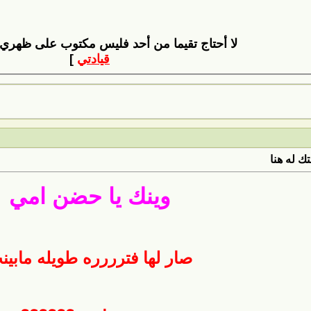
لا أحتاج تقيما من أحد فليس مكتوب على ظهري
قيادتي
]
ك له هنا
وينك يا حضن امي
صار لها فترررره طويله مابين