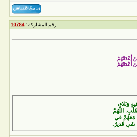
رقم المشاركة :
10784
ْ أَعْدَائَهُمْ
ْ أَعْدَائَهُمْ
يةٍ وَبَلاء،
لَبٍ. اللّهُمَّ
 مَعَهُمْ في
لِّ شَيٍ قَديرٌ.