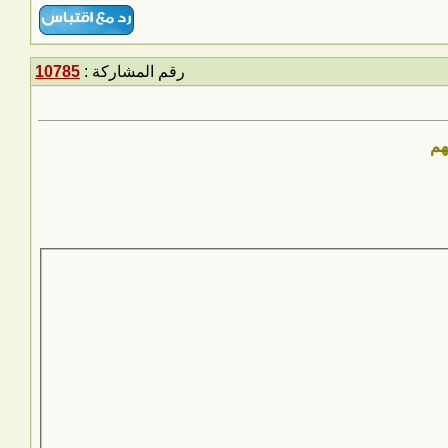
رقم المشاركة :
10785
هم