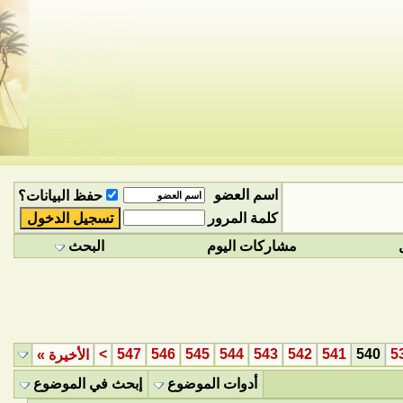
اسم العضو
حفظ البيانات؟
كلمة المرور
مشاركات اليوم
البحث
>
547
546
545
544
543
542
541
540
5
الأخيرة
»
أدوات الموضوع
إبحث في الموضوع