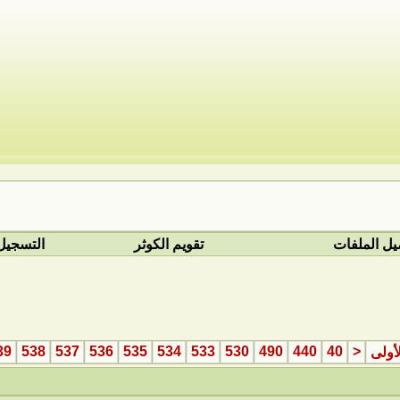
يل الملفات
تقويم الكوثر
التسجيل
39
538
537
536
535
534
533
530
490
440
40
<
أولى