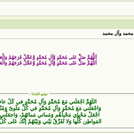
محمد وآل محمد
اَللَّهُمَّ صَلِّ عَلى مُحَمَّدٍ وَّآلِ مُحَمَّدٍ وَّعَجِّلْ فَرَجَهُمْ وَالْعَن
اَللَّهُمَّ صَلِّ عَلى مُحَمَّدٍ وَّآلِ مُحَمَّدٍ وَّعَجِّلْ فَرَجَهُمْ وَالْعَن
توقيع الجُمانا
:
اللّهُمَّ اجْعَلْني مَعَ مُحَمَّدٍ وَآلِ مُحَمَّدٍ في كُلِّ عاف
وَاجْعَلْني مَعَ مُحَمَّدٍ وَآلِ مُحَمَّدٍ في كُلِّ مَثْوىً وَمُنْقَ
اجْعَلْ مَحْياي مَحْياُهْم وَمَماتي مَماتَهُمْ، وَاجعَلْني
المَواطِنِ كُلِّها وَلا تُفَرِّقْ بَيْني وَبَيْنَهُمْ إنَّكَ عَلى كُ