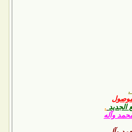
.
 موصول
ع الجديد
.
محمد وآله
مد وآل