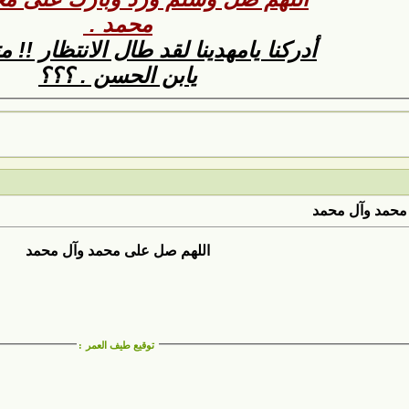
محمد .
أدركنا يامهدينا لقد طال الانتظار !! 
يابن الحسن . ؟؟؟
محمد وآل محمد
اللهم صل على محمد وآل محمد
توقيع طيف العمر
: