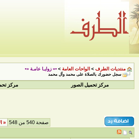
منتديات الطرف
>
الواحات العامة
>
•» زوايـا عامـة «•
سجل حضورك بالصلاة على محمد وآل محمد
مركز تحميل الصور
مركز تحم
صفحة 540 من 548
«
ال