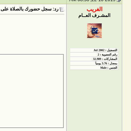
الغريب
رد: سجل حضورك بالصلاة على 
المشـرف العــام