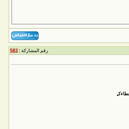
رقم المشاركة :
583
طاءكـِ