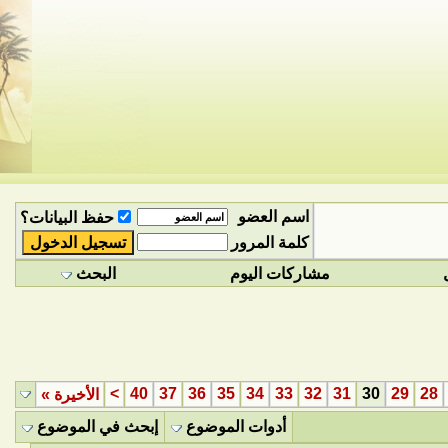
اسم العضو
حفظ البيانات؟
كلمة المرور
مشاركات اليوم
البحث
>
40
37
36
35
34
33
32
31
30
29
28
الأخيرة
»
أدوات الموضوع
إبحث في الموضوع