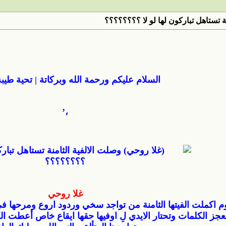
ة تستاهل تباركون لها لو لا ؟؟؟؟؟؟؟؟
السلام عليكم ورحمة الله وبركاتة | تحية طيبة
،’
غلا روحي
وم اكملت الفيتها الثامنة من تواجد سخي وردود اروع ومرحها في
عجز الكلمات وتحتار الايدي لِ اوفيها حقها ايقاع خاص أعطت الك