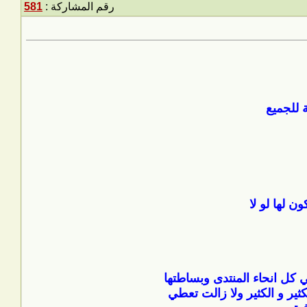
رقم المشاركة :
581
 للجميع
 كل انحاء المنتدى وبساطتها
ثير و الكثير ولا زالت تعطي