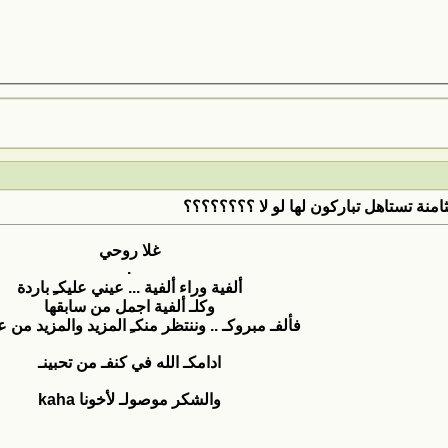
ثامنة تستاهل تباركون لها لو لا ؟؟؟؟؟؟؟؟
غلا روحي
.
ألفية وراء ألفية ... عيني عليكـِ باردة
وكلـ ألفية اجمل من سابقها
فألفـ مبروكـ .. وننتظر منكـِ المزيد والمزيد من ع
ادامكـ الله في كنفـ من تحبينـ
والشكر موصولـ لأخونا kaha