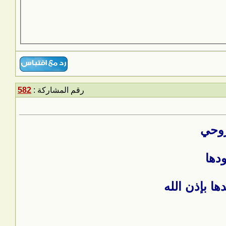
رقم المشاركة :
582
 روحي
دها
ها بإذن الله