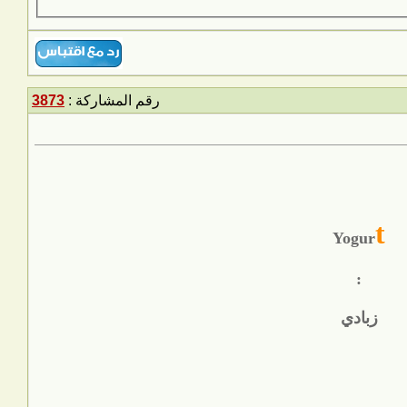
رقم المشاركة :
3873
t
Yogur
:
زبادي