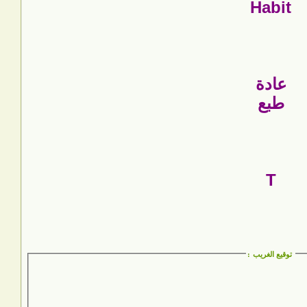
Habit
عادة
طبع
T
توقيع الغريب
: