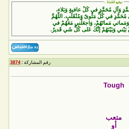
توقيع الجُمانا
:
َمَّدٍ وَآلِ مُحَمَّدٍ في كُلِّ عافيةٍ وَبَلاء،
 مُحَمَّدٍ في كُلِّ مَثْوىً وَمُنْقَلَبٍ. اللّهُمَّ
وَمَماتي مَماتَهُمْ، وَاجعَلْني مَعَهُمْ في
ْ بَيْني وَبَيْنَهُمْ إنَّكَ عَلى كُلِّ شَيٍ قَديرٌ.
رقم المشاركة :
3874
Tough
متعب
أو