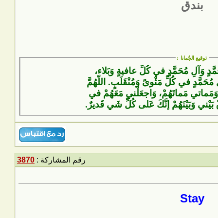
بندق
توقيع الجُمانا
:
َمَّدٍ وَآلِ مُحَمَّدٍ في كُلِّ عافيةٍ وَبَلاء،
 مُحَمَّدٍ في كُلِّ مَثْوىً وَمُنْقَلَبٍ. اللّهُمَّ
وَمَماتي مَماتَهُمْ، وَاجعَلْني مَعَهُمْ في
ْ بَيْني وَبَيْنَهُمْ إنَّكَ عَلى كُلِّ شَيٍ قَديرٌ.
رقم المشاركة :
3870
Stay