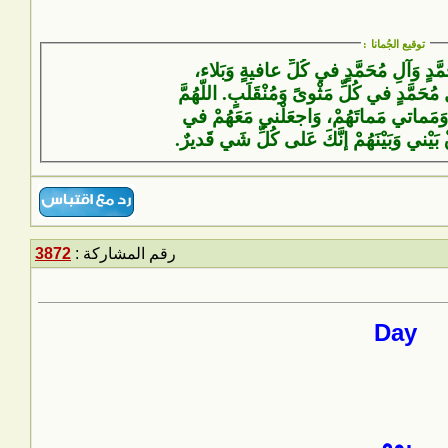
توقيع الجُمانا
:
َمَّدٍ وَآلِ مُحَمَّدٍ في كُلِّ عافيةٍ وَبَلاء،
 مُحَمَّدٍ في كُلِّ مَثْوىً وَمُنْقَلَبٍ. اللّهُمَّ
وَمَماتي مَماتَهُمْ، وَاجعَلْني مَعَهُمْ في
ْ بَيْني وَبَيْنَهُمْ إنَّكَ عَلى كُلِّ شَيٍ قَديرٌ.
رقم المشاركة :
3872
Day
يوم