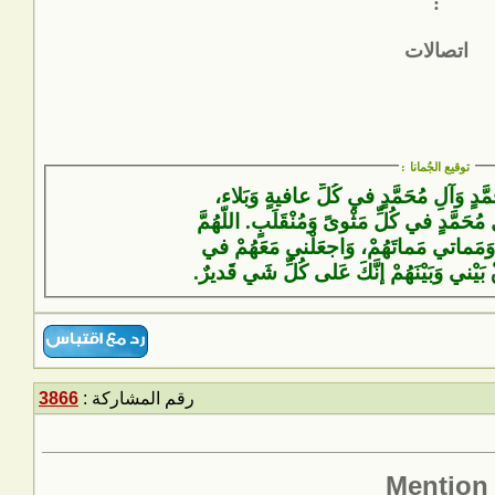
:
اتصالات
توقيع الجُمانا
:
َمَّدٍ وَآلِ مُحَمَّدٍ في كُلِّ عافيةٍ وَبَلاء،
 مُحَمَّدٍ في كُلِّ مَثْوىً وَمُنْقَلَبٍ. اللّهُمَّ
وَمَماتي مَماتَهُمْ، وَاجعَلْني مَعَهُمْ في
ْ بَيْني وَبَيْنَهُمْ إنَّكَ عَلى كُلِّ شَيٍ قَديرٌ.
رقم المشاركة :
3866
Mention