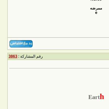
ممرضه
e
رقم المشاركة :
3863
h
Eart