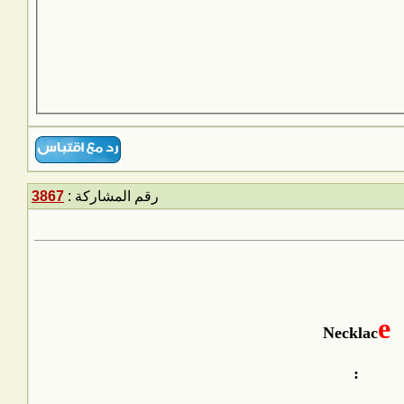
رقم المشاركة :
3867
e
Necklac
: