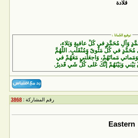
قلادة
توقيع الجُمانا
:
َمَّدٍ وَآلِ مُحَمَّدٍ في كُلِّ عافيةٍ وَبَلاء،
 مُحَمَّدٍ في كُلِّ مَثْوىً وَمُنْقَلَبٍ. اللّهُمَّ
وَمَماتي مَماتَهُمْ، وَاجعَلْني مَعَهُمْ في
ْ بَيْني وَبَيْنَهُمْ إنَّكَ عَلى كُلِّ شَيٍ قَديرٌ.
رقم المشاركة :
3868
Eastern