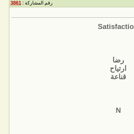
رقم المشاركة :
3861
Satisfacti
رضا
ارتياح
قناعة
N