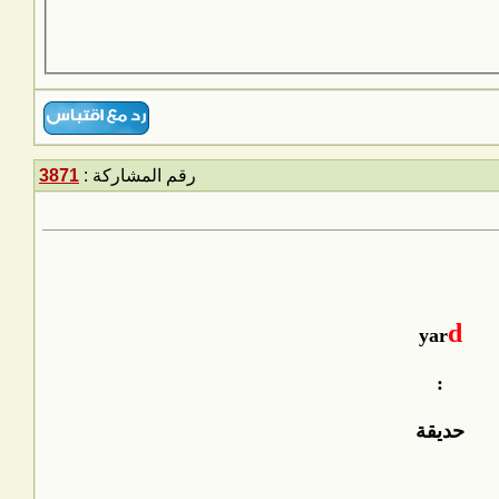
رقم المشاركة :
3871
d
yar
:
حديقة