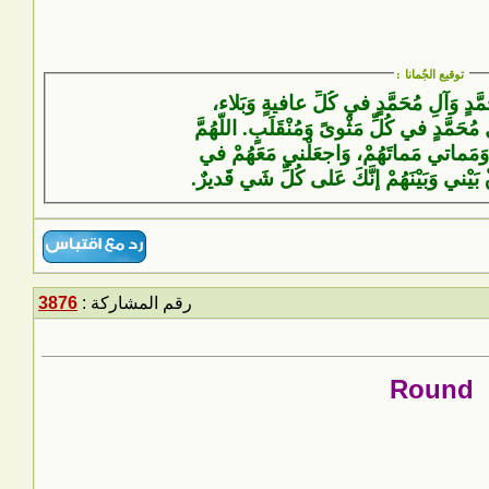
توقيع الجُمانا
:
َمَّدٍ وَآلِ مُحَمَّدٍ في كُلِّ عافيةٍ وَبَلاء،
 مُحَمَّدٍ في كُلِّ مَثْوىً وَمُنْقَلَبٍ. اللّهُمَّ
وَمَماتي مَماتَهُمْ، وَاجعَلْني مَعَهُمْ في
ْ بَيْني وَبَيْنَهُمْ إنَّكَ عَلى كُلِّ شَيٍ قَديرٌ.
رقم المشاركة :
3876
Round