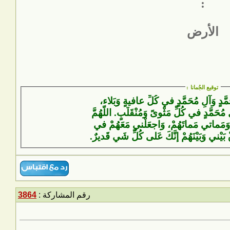
:
الأرض
توقيع الجُمانا
:
َمَّدٍ وَآلِ مُحَمَّدٍ في كُلِّ عافيةٍ وَبَلاء،
 مُحَمَّدٍ في كُلِّ مَثْوىً وَمُنْقَلَبٍ. اللّهُمَّ
وَمَماتي مَماتَهُمْ، وَاجعَلْني مَعَهُمْ في
ْ بَيْني وَبَيْنَهُمْ إنَّكَ عَلى كُلِّ شَيٍ قَديرٌ.
رقم المشاركة :
3864