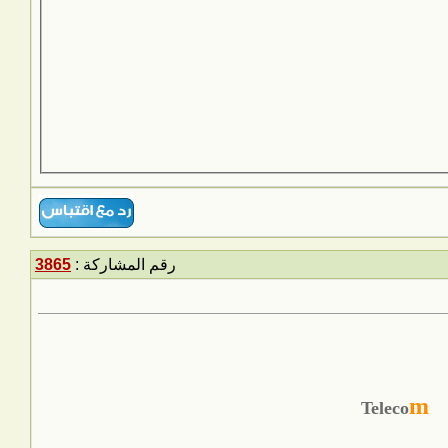
رقم المشاركة :
3865
m
Teleco