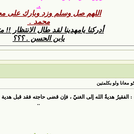
.
اللهم صل وسلم وزد وبارك على مح
محمد .
أدركنا يامهدينا لقد طال الانتظار !! 
يابن الحسن . ؟؟؟
 معانا ولو بكلمتين
: الفقيرُ هديةُ الله إلى الغنيّ ، فإن قضى حاجته فقد قبل هدية 
..