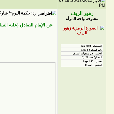
23-12-2012, 07:28
PM
زهور الريف
رد: حكمة اليوم** شاركو
مشرفة واحة المرأة
عن الإمام الصادق (عليه السل