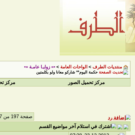
منتديات الطرف
>
الواحات العامة
>
•» زوايـا عامـة «•
حكمة اليوم** شاركو معانا ولو بكلمتين
مركز تحميل الصور
مركز تح
صفحة 197 من 207