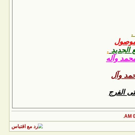
.
 موصول
ع الجديد
.
محمد وآله
مد وآل
متى الفرج
0
.