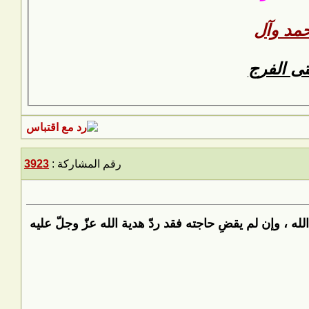
مد وآل
متى الفرج
رقم المشاركة :
3923
الله ، وإن لم يقضِ حاجته فقد ردّ هدية الله عزّ وجلّ عليه