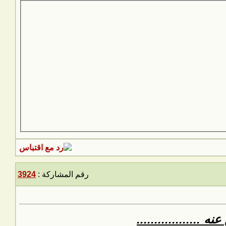
رقم المشاركة :
3924
.................