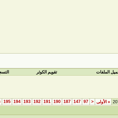
ميل الملفات
تقويم الكوثر
التسج
6
195
194
193
192
191
190
187
147
97
<
«
الأولى