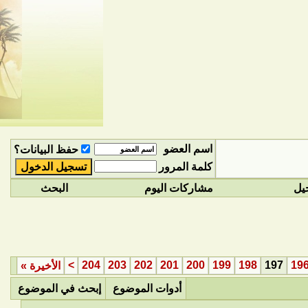
اسم العضو
حفظ البيانات؟
كلمة المرور
يل
مشاركات اليوم
البحث
>
204
203
202
201
200
199
198
197
19
الأخيرة
»
أدوات الموضوع
إبحث في الموضوع