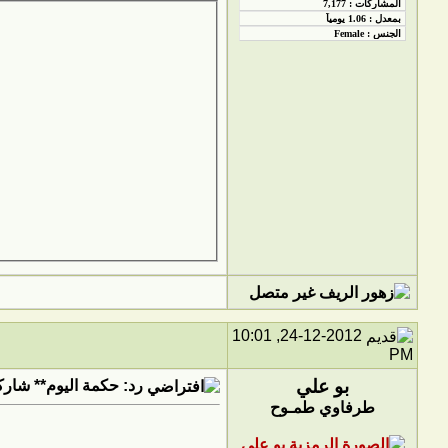
24-12-2012, 10:01
PM
بو علي
رد: حكمة اليوم** شاركو
طرفاوي طمـوح