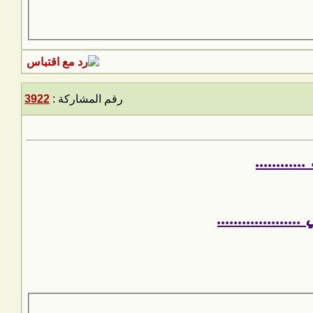
رقم المشاركة :
3922
........
.................