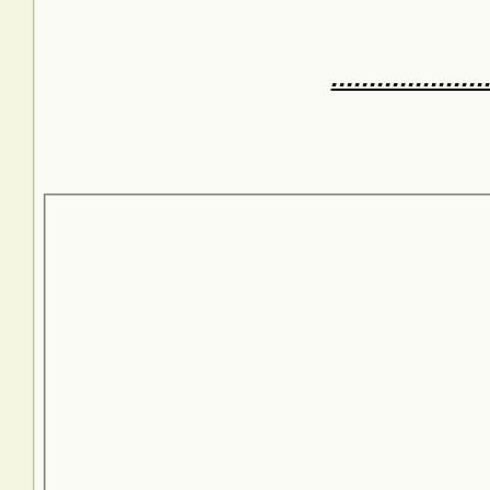
..................