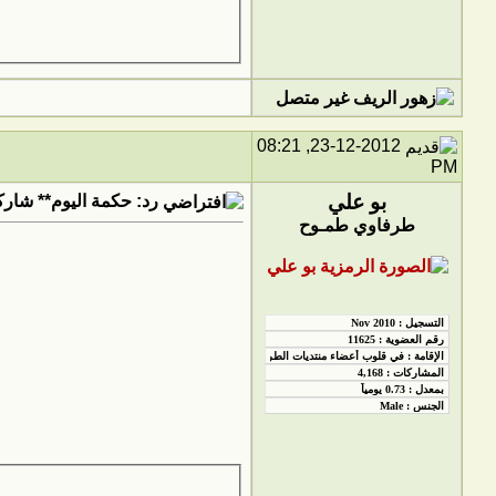
23-12-2012, 08:21
PM
بو علي
رد: حكمة اليوم** شاركو
طرفاوي طمـوح