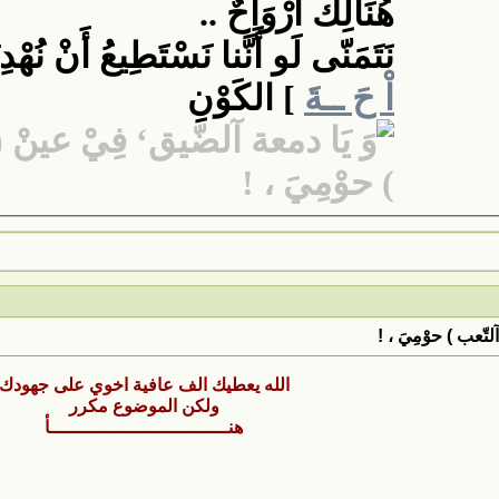
هُنَالِكَ أَرْوَاحٌ ..
نَتَمَنّى لَو أَنَّنا نَسْتَطِيعُ أَنْ نُهْدِ
اْ حَ ــةَ
] الكَوْنِ
لتّعب ) حوْمِيَ ، !
الله يعطيك الف عافية اخوي على جهودك
ولكن الموضوع مكرر
هنــــــــــــــــــــــــــــــــأ