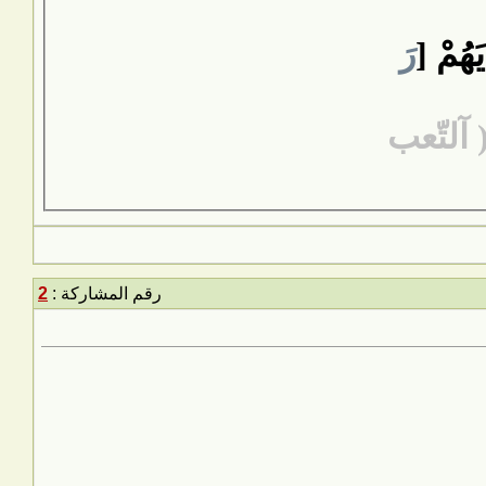
يَهُمْ [
رَ
رقم المشاركة :
2