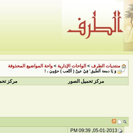
منتديات الطرف
>
الواحات الإدارية
>
واحة المواضيع المحذوفة
وَ يَا دمعة آلضّيق‘ فِيْ عينْ ( آلتّعب ) حوْمِيَ ، !
مركز تحميل الصور
مركز تحم
05-01-2013, 09:39 PM