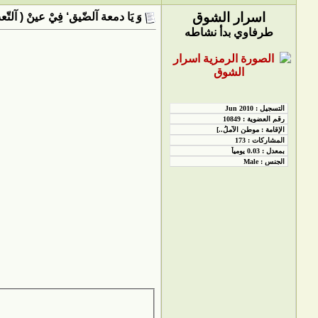
اسرار الشوق
وَ يَا دمعة آلضّيق‘ فِيْ عينْ ( آلتّع
طرفاوي بدأ نشاطه