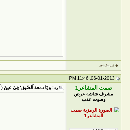
06-01-2013, 11:46 PM
صمت المشاعر1
رد: وَ يَا دمعة آلضّيق‘ فِيْ عينْ ( آ
مشرف شاشة عرض
وصوت عذب