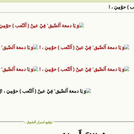
ب ) حوْمِيَ ، !
L]
توقيع اسرار الشوق
: