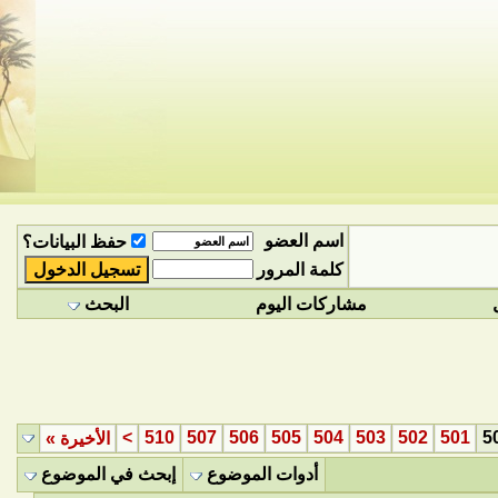
اسم العضو
حفظ البيانات؟
كلمة المرور
مشاركات اليوم
البحث
>
510
507
506
505
504
503
502
501
5
الأخيرة
»
أدوات الموضوع
إبحث في الموضوع