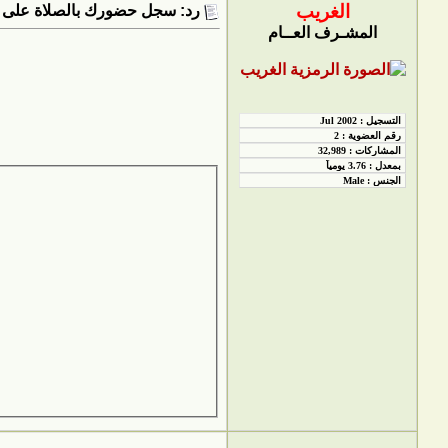
الغريب
رد: سجل حضورك بالصلاة على 
المشـرف العــام