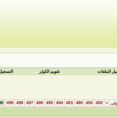
يل الملفات
تقويم الكوثر
التسجيل
00
499
498
497
496
495
494
493
490
450
400
<
ولى