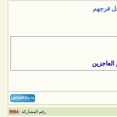
جل فرجهم
 العاجزين
رقم المشاركة :
9984