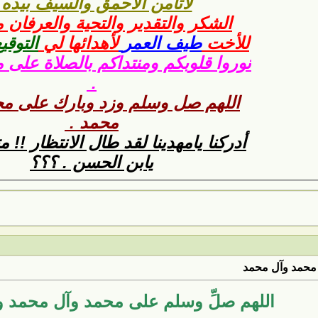
لاتأمن الأحمق والسيف بيده 
الشكر والتقدير والتحية والعرفان
للأخت
طيف العمر
لأهدائها لي
التوقي
نوروا قلوبكم ومنتداكم بالصلاة على 
.
اللهم صل وسلم وزد وبارك على مح
محمد .
أدركنا يامهدينا لقد طال الانتظار !! 
يابن الحسن . ؟؟؟
محمد وآل محمد
اللهم صلِّ وسلم على محمد وآل محمد 