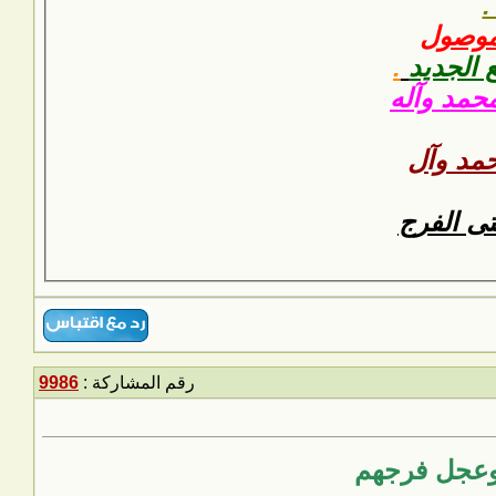
.
 موصول
ع الجديد
.
محمد وآله
مد وآل
متى الفرج
رقم المشاركة :
9986
وعجل فرجهم