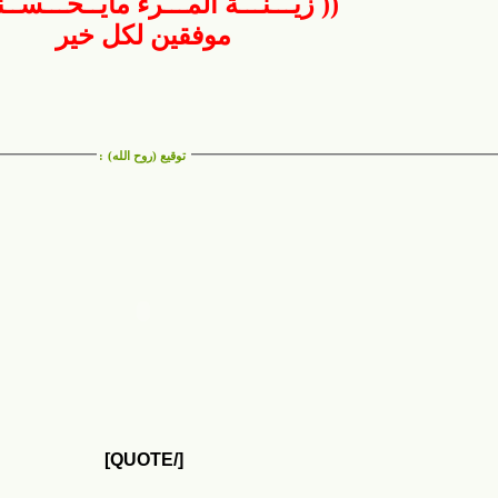
(( زيـــنـــة المـــرء مايــحـــســن
موفقين لكل خير
توقيع (روح الله)
:
[/QUOTE]