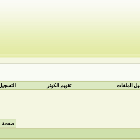
يل الملفات
تقويم الكوثر
التسجيل
صفحة 1 من 207