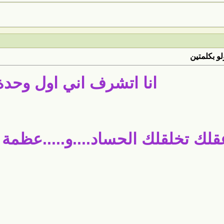
لو بكلمتين
انا اتشرف اني اول وحدة 
لك تخلقلك الحساد....و.....عظمة ق