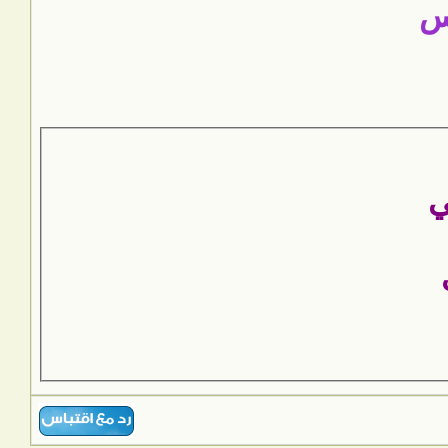
س
ي
ي