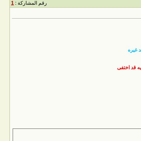
رقم المشاركة :
1
د غيره
ه قد اختفى