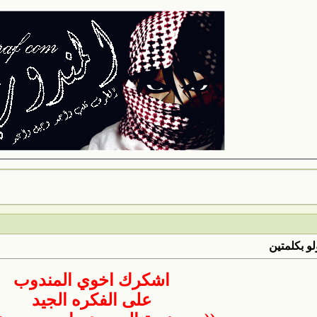
لو بكلمتين
اشكرك اخوي المندوب
على الفكره الجيد