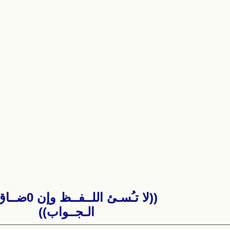
((لا تـُسـئ اللــفـ
الـجــواب))