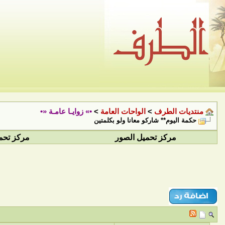
منتديات الطرف
>
الواحات العامة
>
•» زوايـا عامـة «•
حكمة اليوم** شاركو معانا ولو بكلمتين
مركز تحميل الصور
مركز تحم