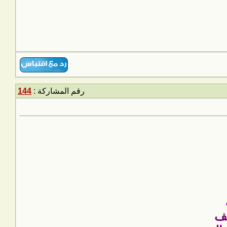
رقم المشاركة :
144
لف