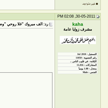
30-05-2011, 02:08 PM
kaha
رد: الف مبروك "غلا روحي "وصلت
مشرف زوايا عامة