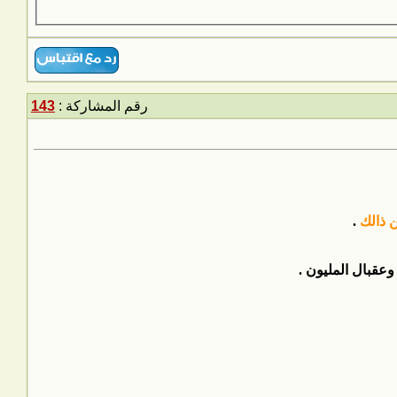
رقم المشاركة :
143
 ذالك
.
عقبال المليون .