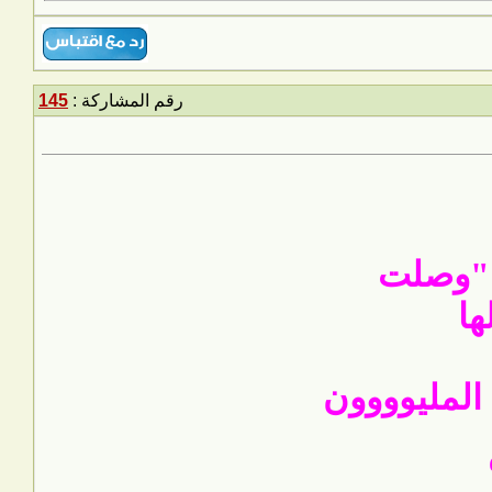
رقم المشاركة :
145
المليوووون