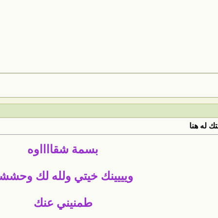
ك له هنا
بسمة شقااااوه
ويييينك خيتي ولله لك وحشش
طمنيني عنك