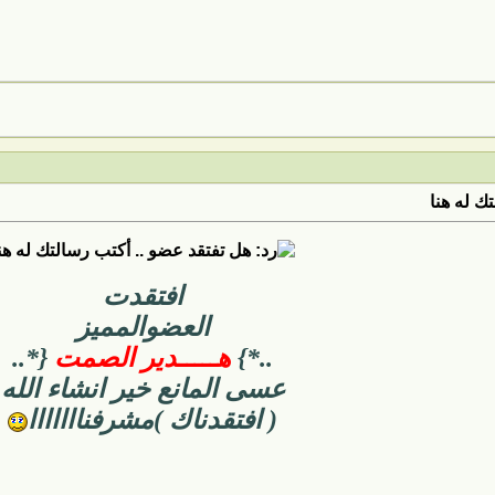
ك له هنا
افتقدت
العضوالمميز
..*}
هـــــدير الصمت
{*..
عسى المانع خير انشاء الله
( افتقدناك )مشرفنااااااا