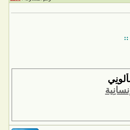
::
لونِي
نسانِية