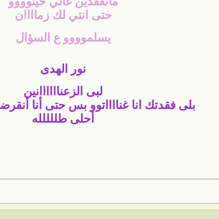
ماتفقدين غالي خيتوووو
حتى انتي لك زماااان
يسلموووو ع السؤال
نور الهدى
لبى الزعناااااانين
بلى فقدتك انا غنااااتوو بس حتى أنا أنقر
أحلى طللللله