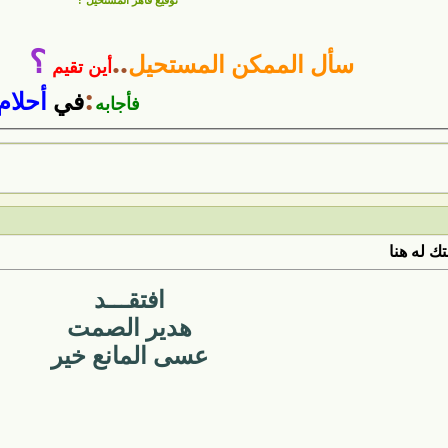
توقيع قاهر المستحيل
:
..
؟
سأل الممكن المستحيل
أين تقيم
:
في
أحلام
فأجابه
ك له هنا
افتقـــد
هدير الصمت
عسى المانع خير