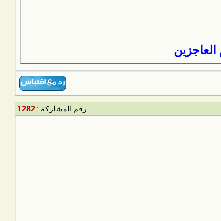
 العاجزين
رقم المشاركة :
1282