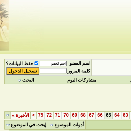
اسم العضو
حفظ البيانات؟
كلمة المرور
مشاركات اليوم
البحث
>
75
72
71
70
69
68
67
66
65
64
63
الأخيرة
»
أدوات الموضوع
إبحث في الموضوع