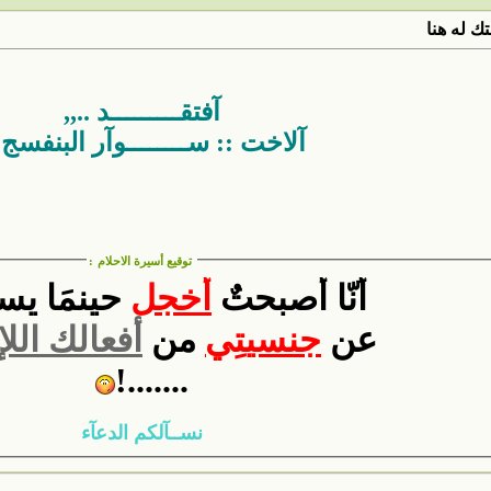
ك له هنا
آفتقـــــــــد ..,,
آلاخت :: ســــــــوآر البنفسج 
توقيع أسيرة الاحلام
:
أنّا أصبحتٌ
أخجل
حينمَا يسأ
عن
جنسيتِي
من
أفعالك اللإ
.......!
نســآلكم الدعآء