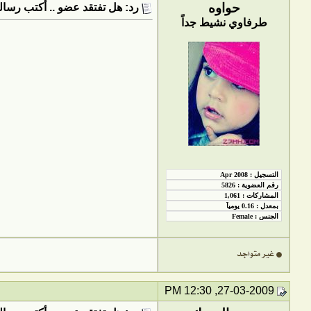
حواوه
رد: هل تفتقد عضو .. أكتب رسالت
طرفاوي نشيط جداً
27-03-2009, 12:30 PM