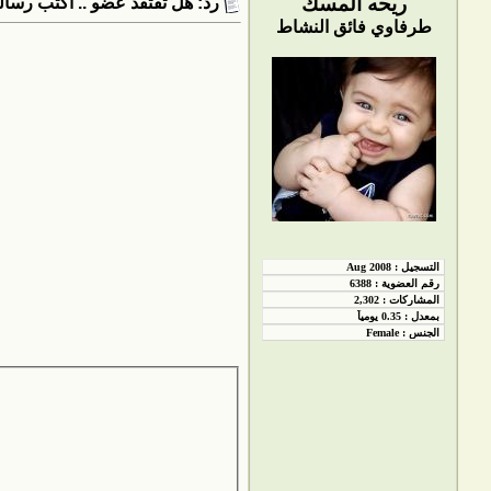
ريحه المسك
رد: هل تفتقد عضو .. أكتب رسالت
طرفاوي فائق النشاط