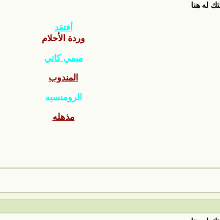
ك له هنا
أفتقد
وردة الأحلام
ميمي كاتي
المندوب
الرومنسيه
مذهله