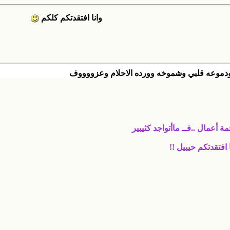
وانا افتقدتكم كلكم
يه ودموعه قلبي وشموخه وورده الاحلام وعزووووف
 أعمال ..فــ ماأتواجد كثييير
فتقدتكم حيييل !!