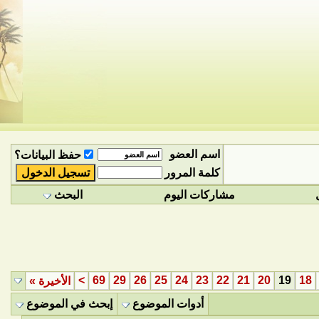
اسم العضو
حفظ البيانات؟
كلمة المرور
مشاركات اليوم
البحث
>
69
29
26
25
24
23
22
21
20
19
18
الأخيرة
»
أدوات الموضوع
إبحث في الموضوع