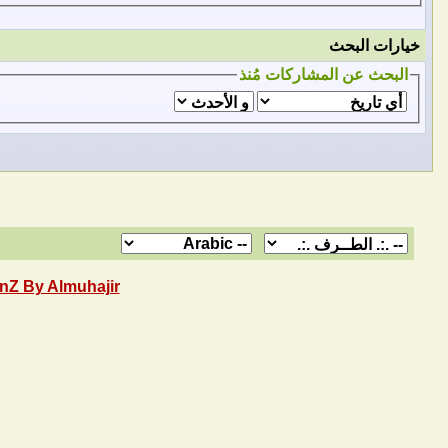
خيارات البحث
البحث عن المشاركات مُنذ
nZ By Almuhajir