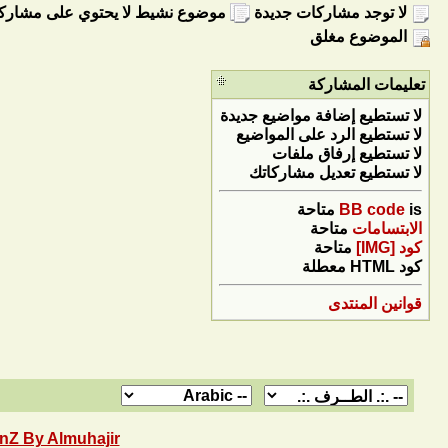
لا توجد مشاركات جديدة
موضوع نشيط لا يحتوي على مشارك
الموضوع مغلق
تعليمات المشاركة
لا تستطيع
إضافة مواضيع جديدة
لا تستطيع
الرد على المواضيع
لا تستطيع
إرفاق ملفات
لا تستطيع
تعديل مشاركاتك
is
BB code
متاحة
الابتسامات
متاحة
كود [IMG]
متاحة
كود HTML
معطلة
قوانين المنتدى
nZ By Almuhajir