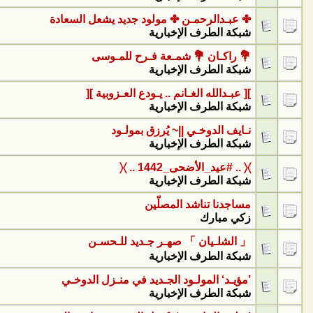
✤ عبـدالرحمـن ✤ مولود جديد يشعل السعادة
شبكة الطرف الإخبارية
💐 راكـان 💐 شمـعة فـرح للمـوسى
شبكة الطرف الإخبارية
][ عبـدالله الغـانم .. يـودع العـزوبية ][
شبكة الطرف الإخبارية
نـايف الدوخـي ||~ يُرزق بمولـود
شبكة الطرف الإخبارية
〉〈 .. #عيد_الأضحى_1442 .. 〉〈
شبكة الطرف الإخبارية
مساجدنا تناشد المصلّين
زكي مبارك
「 الشلـيان 」 صهـر جـديد للـحسـن
شبكة الطرف الإخبارية
’مؤيـد‘ المولـود الجـديد في منـزل الدوخـي
شبكة الطرف الإخبارية