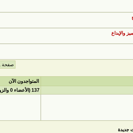
يز والإبداع
صفحة 1 من 169
المتواجدون الآن
137 (الأعضاء 0 والزوار 137)
 جديدة