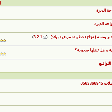
ا
ة الديرة
حة الديرة
خبر يمسه ( نجاح+خطوبة+مرض+ميلاد)..
‏
(
1
2
3
)
ة ،، هل تنقلها صحيحة؟
لتواقيع
05638