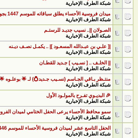
شبكة الطرف الإخبارية
ميدان فروسية الأحساء يطلق سباقاته للموسم 1447 بجوار جبل الأربع
شبكة الطرف الإخبارية
الصـولان ||.. نسيب جديـد للرستـم
شبكة الطرف الإخبارية
|[ علـي بن عبـدالله المسعـود ]| .. يكمـل نصـف ديـنه
شبكة الطرف الإخبارية
|| الخلـف .. [ نسـيب ] جـديد للقطـان
شبكة الطرف الإخبارية
منتـظر بـاقي الجـاسم (نسـيب جـديد💍) لـ 🌟 بوعلـوه 🌟
شبكة الطرف الإخبارية
🎉 البديـوي تفـرح بالمولـود الأول
شبكة الطرف الإخبارية
سمو محافظ الأحساء يرعى الحفل الختامي لميدان الفروسية ب
شبكة الطرف الإخبارية
الحفل التاسع عشر لميدان فروسية الأحساء للموسم 1446 هـ
شبكة الطرف الإخبارية