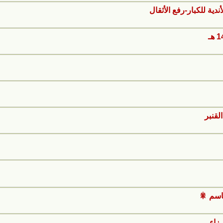
ية للكبار-رفع الأثقال
لقنبر
اسم 🎇
ـزاء