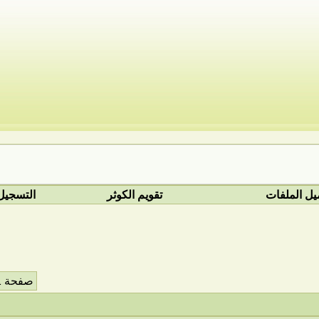
يل الملفات
تقويم الكوثر
التسجيل
صفحة 1 من 169