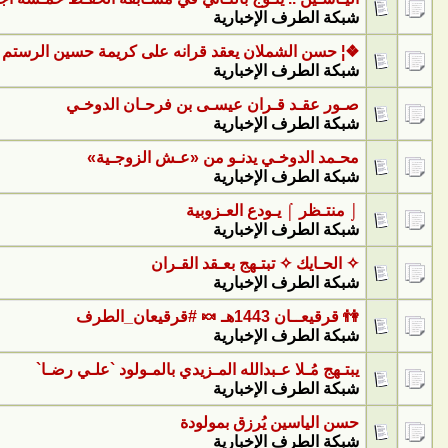
شبكة الطرف الإخبارية
❖¦ حسن الشملان يعقد قرانه على كريمة حسين الرستم 
شبكة الطرف الإخبارية
صـور عقـد قـران عيسـى بن فرحـان الدوخـي
شبكة الطرف الإخبارية
محـمد الدوخـي يدنـو من «عـش الزوجـية»
شبكة الطرف الإخبارية
⌡ منتـظر ⌠ يـودع العـزوبية
شبكة الطرف الإخبارية
✧ الحـايك ✧ تبتـهج بعـقد القـران
شبكة الطرف الإخبارية
👫 قرقيعــان 1443هـ 🍬 #قرقيعان_الطرف
شبكة الطرف الإخبارية
يبتـهج مُـلا عـبدالله المـزيدي بالمـولود `علـي رضـا`
شبكة الطرف الإخبارية
حسن الياسين يُرزق بمولودة
شبكة الطرف الإخبارية