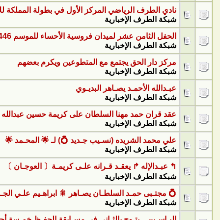
نادي الطرف الرياضي المركز الأول في بطولة المملكة للأند
شبكة الطرف الإخبارية
الحفل الثامن عشر لميدان فروسية الأحساء للموسم 1446 هـ
شبكة الطرف الإخبارية
مركز دار الحق يجتمع مع المتطوعين ويكرم بعضهم
شبكة الطرف الإخبارية
عبـدالله الأحمـد يصـاهر البديـوي
شبكة الطرف الإخبارية
عقد قران حمد مهنا السلطان على كريمة حسين عبدالله ا
شبكة الطرف الإخبارية
علي محمد الشريده (نسـيب جـديد 💍) لـ 🌟 المحـمد 🌟
شبكة الطرف الإخبارية
↰ عبـدالإله ↱ يعقـد قـرانه علـى كريمـة〔 العوجـان 〕
شبكة الطرف الإخبارية
💍 مجتـبى حمـد السلطـان يصـاهر 🎇 ابراهـيم علـي الجـ
شبكة الطرف الإخبارية
اليـاسـين .. يتـوج بالثـاني في مسـابقة الحفـظ خمـسة أج