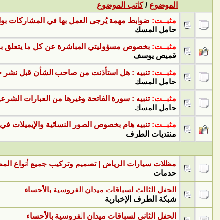
الموضوع
/
كاتب الموضوع
مثبــت:
ضوابط مهمة يُرجى العمل بها في المشاركات بواح
حامل المسك
مثبــت:
بخصوص مسؤوليتي المباشرة عن كل ما يتعلق بوا
قميص يوسف
مثبــت:
تنبيه : هل استأذنت من صاحب الشأن قبل نشر 
حامل المسك
مثبــت:
تنبيه : سورة الفاتحة وغيرها من العبارات الشرعي
حامل المسك
مثبــت:
تنبيه هام بخصوص الصور النسائية والإيميلات في ا
منتديات الطرف
مظلات سيارات الرياض | تصميم وتركيب جميع أنواع المظلات 66945
حدمات
الحفل الثالث لسباقات ميدان الفروسية بالأحساء
شبكة الطرف الإخبارية
الحفل الثاني لسباقات ميدان الفروسية بالأحساء