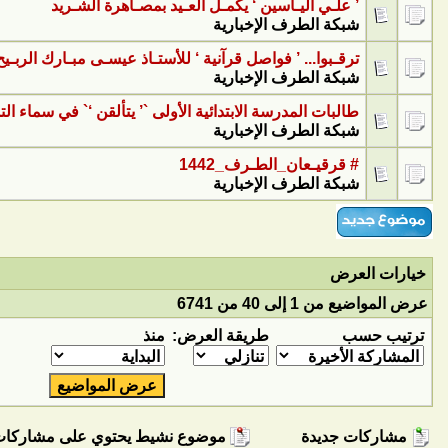
’ علـي اليـاسين ‘ يكمـل العـيد بمصـاهرة الشـريد
شبكة الطرف الإخبارية
ترقـبوا... ’ فواصل قرآنية ‘ للأستـاذ عيسـى مبـارك الربـيح
شبكة الطرف الإخبارية
طالبات المدرسة الابتدائية الأولى `’ يتألقن ‘` في سماء التم
شبكة الطرف الإخبارية
# قرقيـعان_الطـرف_1442
شبكة الطرف الإخبارية
خيارات العرض
عرض المواضيع من 1 إلى 40 من 6741
ترتيب حسب
طريقة العرض:
منذ
مشاركات جديدة
موضوع نشيط يحتوي على مشاركات