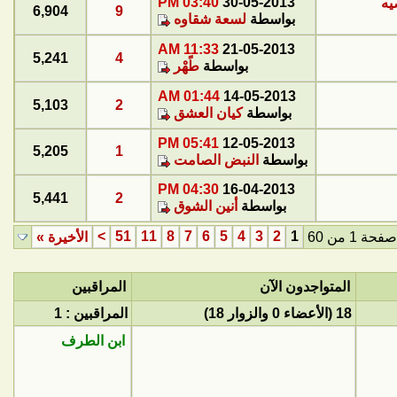
03:40 PM
30-05-2013
يه
6,904
9
بواسطة
لسعة شقاوه
11:33 AM
21-05-2013
5,241
4
بواسطة
طًهْر
01:44 AM
14-05-2013
5,103
2
بواسطة
كيان العشق
05:41 PM
12-05-2013
5,205
1
بواسطة
النبض الصامت
04:30 PM
16-04-2013
5,441
2
بواسطة
أنين الشوق
>
51
11
8
7
6
5
4
3
2
1
صفحة 1 من 60
الأخيرة
»
المتواجدون الآن
المراقبين
18 (الأعضاء 0 والزوار 18)
المراقبين : 1
ابن الطرف