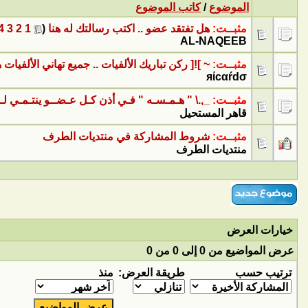
الموضوع
/
كاتب الموضوع
مثبــت:
هل تفتقد عضو .. اكتب رسالتك له هنا
‏
(
1
2
3
4
AL-NAQEEB
مثبــت:
~ ]![ ركن تباريك الألفيات .. جميع تهاني الألفيات هن
яίcαŕdσ
مثبــت:
_,.\ " هـمـسـه " فـي أذن كـل عـضــو ينتـمـي لـم
قاهر المستحيل
مثبــت:
شروط المشاركة في منتديات الطرف
منتديات الطرف
خيارات العرض
عرض المواضيع من 0 إلى 0 من 0
ترتيب حسب
طريقة العرض:
منذ