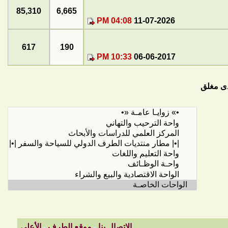
85,310
6,665
04:08 PM
11-07-2026
617
190
10:33 PM
06-06-2017
ى مغلق
الاتصال بنا
-
موقع الطرف
-
الأعلى